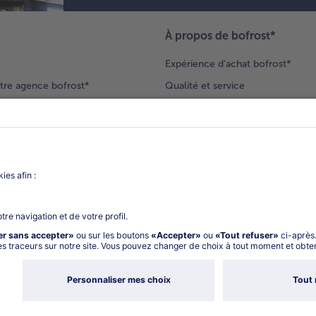
À propos de bofrost*
Expérience d'achat bofrost*
tre agence bofrost*
Qualité et service
ection produits
Nos engagements
Nouveaux clients
catalogue
Nous rejoindre
gue
Vos questions
deur-conseil