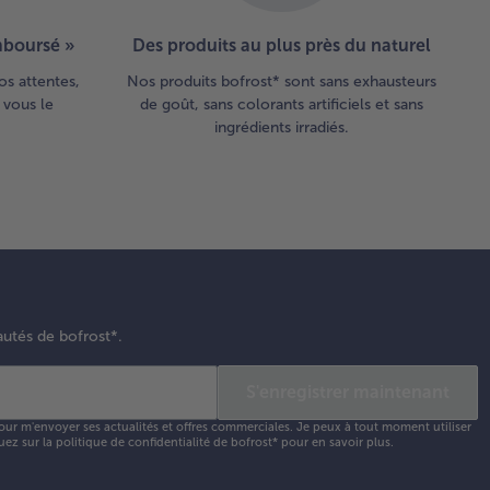
emboursé »
Des produits au plus près du naturel
os attentes,
Nos produits bofrost* sont sans exhausteurs
 vous le
de goût, sans colorants artificiels et sans
ingrédients irradiés.
autés de bofrost*.
S'enregistrer maintenant
our m'envoyer ses actualités et offres commerciales. Je peux à tout moment utiliser
uez sur la
politique de confidentialité
de bofrost* pour en savoir plus.