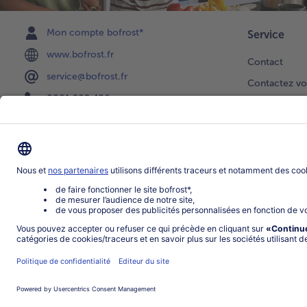
Mon compte bofrost*
Service
www.bofrost.fr
Contact
service@bofrost.fr
Contactez vo
0801 902 406
Faire une sél
Lu-Ve : 9h - 20h (appel non surtaxé)
Newsletter
Demande de 
Notre catalo
Visite du ven
Application
Parrainage