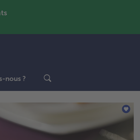
nts
-nous ?