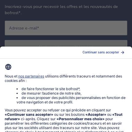
Inscrivez-vous pour recevoir les offres et les nouveautés de
bofrost*.
Adresse e-mail
*
S'enregistrer maintenant
*
Oui ! J'accepte que bofrost* utilise mon adresse email pour m'envoyer
ses actualités et offres commerciales. Je peux à tout moment utiliser le
lien de désabonnement intégré dans la newsletter. Cliquez sur la
politique de confidentialité
de bofrost* pour en savoir plus.
Mon compte bofrost*
www.bofrost.fr
service@bofrost.fr
0801 902 406
Lu-Ve : 9h - 20h (appel non surtaxé)