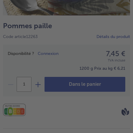
TousPlats cuisinés
Boulangerie & Pâtisserie
TousBoulangerie & Pâtisserie
Entrées, Apéritifs & Snacks
Pommes paille
TousEntrées, Apéritifs & Snacks
Produits non surgelés
Code article12263
Détails du produit
TousProduits non surgelés
100% Végétarien
Tous100% Végétarien
7,45 €
Prix
Disponibilité ?
Connexion
TVA incluse
1200 g
Prix au kg € 6,21
Dans le panier