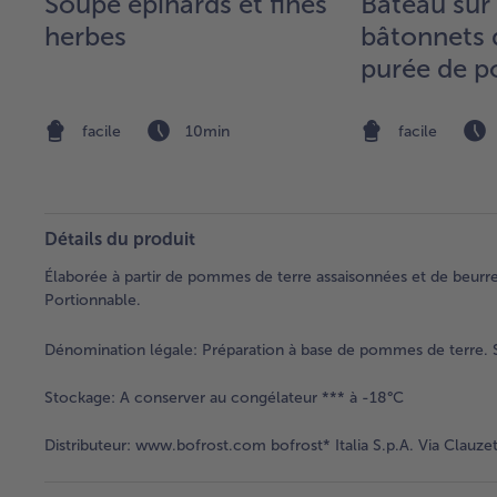
Soupe épinards et fines
Bateau sur 
herbes
bâtonnets 
purée de 
terre et ép
facile
10min
facile
Détails du produit
Élaborée à partir de pommes de terre assaisonnées et de beurre.
Portionnable.
Dénomination légale:
Préparation à base de pommes de terre. 
Stockage:
A conserver au congélateur *** à -18°C
Distributeur:
www.bofrost.com bofrost* Italia S.p.A. Via Clauzet