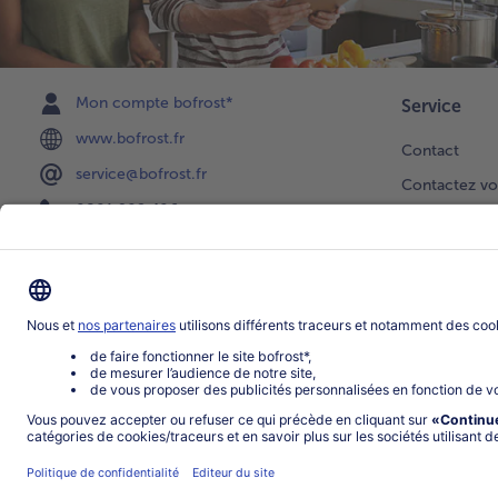
Mon compte bofrost*
Service
www.bofrost.fr
Contact
service@bofrost.fr
Contactez vo
0801 902 406
Faire une sél
Lu-Ve : 9h - 20h (appel non surtaxé)
Newsletter
Demande de 
Notre catalo
Visite du ven
Application
Parrainage