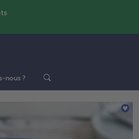
nts
-nous ?