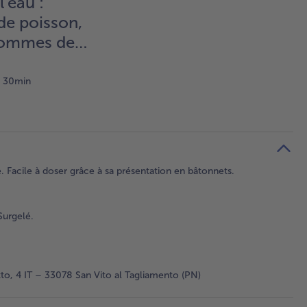
l'eau :
de poisson,
pommes de
inards
30min
 Facile à doser grâce à sa présentation en bâtonnets.
Surgelé.
to, 4 IT – 33078 San Vito al Tagliamento (PN)