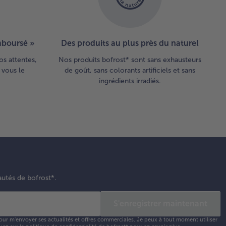
emboursé »
Des produits au plus près du naturel
os attentes,
Nos produits bofrost* sont sans exhausteurs
 vous le
de goût, sans colorants artificiels et sans
ingrédients irradiés.
autés de bofrost*.
S'enregistrer maintenant
our m'envoyer ses actualités et offres commerciales. Je peux à tout moment utiliser