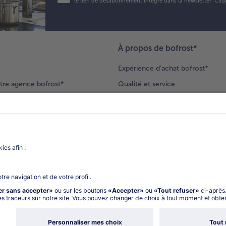
le lien de désabonnement intégré dans la newsletter. Cliq
À propos de bofrost*
Expérience d'achat bofrost*
tre agence bofrost*
Qualité et service
ection produits
Nos engagements
Nouveaux clients
catalogue
Nous rejoindre
gue
Vos questions
deur-conseil