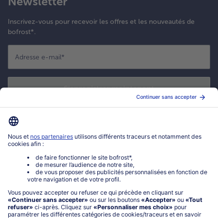
Newsletter
Inscrivez-vous pour recevoir les offres et les nouveautés de
bofrost*.
Adresse e-mail
*
S'enregistrer maintenant
*
Oui ! J'accepte que bofrost* utilise mon adresse email pour m'envoyer
ses actualités et offres commerciales. Je peux à tout moment utiliser le
lien de désabonnement intégré dans la newsletter. Cliquez sur la
politique de confidentialité
de bofrost* pour en savoir plus.
Mon compte bofrost*
www.bofrost.fr
service@bofrost.fr
0801 902 406