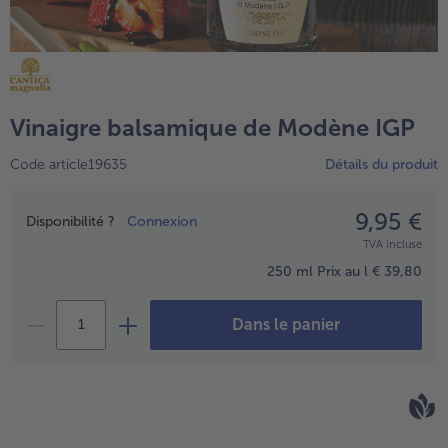
TousPlats cuisinés
Boulangerie & Pâtisserie
TousBoulangerie & Pâtisserie
Entrées, Apéritifs & Snacks
TousEntrées, Apéritifs & Snacks
Produits non surgelés
Vinaigre balsamique de Modène IGP
TousProduits non surgelés
100% Végétarien
Code article19635
Détails du produit
Tous100% Végétarien
9,95 €
Prix
Disponibilité ?
Connexion
TVA incluse
250 ml
Prix au l € 39,80
Dans le panier