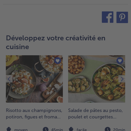
teilen
pin it
Développez votre créativité en
cuisine
Risotto aux champignons,
Salade de pâtes au pesto,
potiron, figues et fromage
poulet et courgettes
de chèvre
grillées
n
moyen
45min
facile
20min