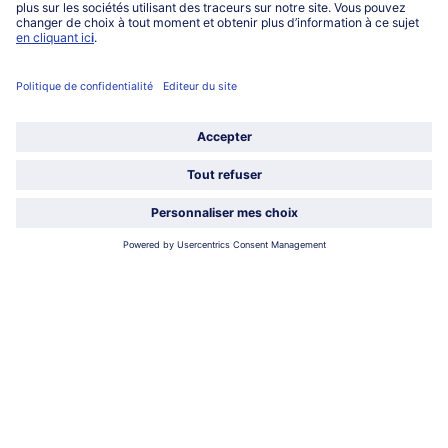
Lu-Ve : 9h - 20h (appel non surtaxé)
Service
À propos de bofrost*
Légal
Choisir le pays / la langue