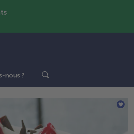
nts
-nous ?