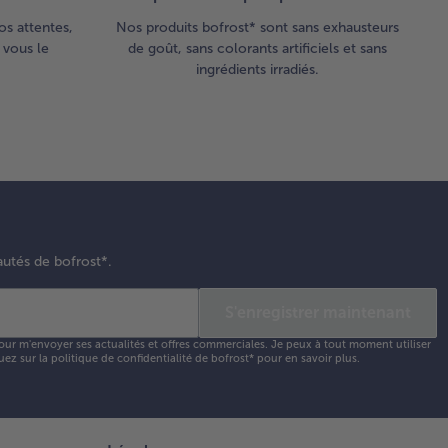
os attentes,
Nos produits bofrost* sont sans exhausteurs
 vous le
de goût, sans colorants artificiels et sans
ingrédients irradiés.
autés de bofrost*.
S'enregistrer maintenant
our m'envoyer ses actualités et offres commerciales. Je peux à tout moment utiliser
uez sur la
politique de confidentialité
de bofrost* pour en savoir plus.