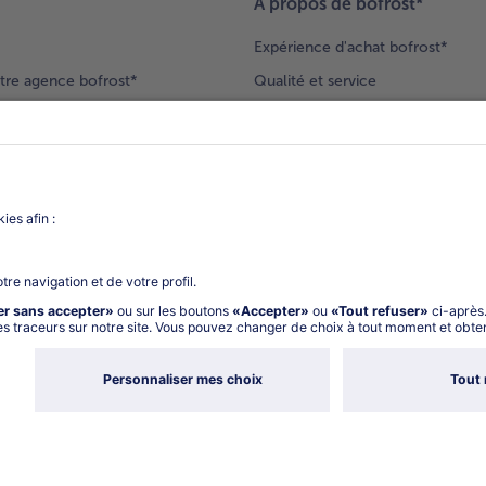
À propos de bofrost*
Expérience d'achat bofrost*
tre agence bofrost*
Qualité et service
ection produits
Nos engagements
Nouveaux clients
catalogue
Nous rejoindre
gue
Vos questions
deur-conseil