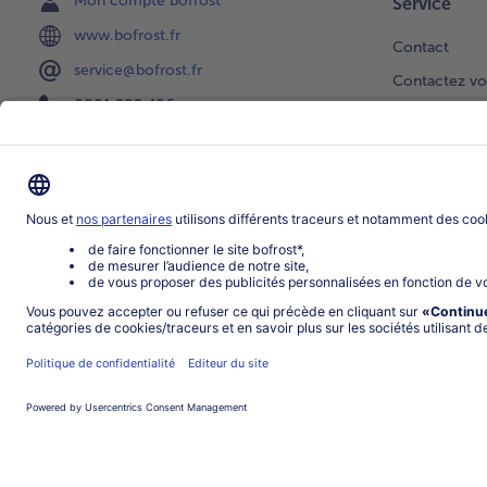
Mon compte bofrost*
Service
www.bofrost.fr
Contact
service@bofrost.fr
Contactez vo
0801 902 406
Faire une sél
Lu-Ve : 9h - 20h (appel non surtaxé)
Newsletter
Demande de 
Notre catalo
Visite du ven
Application
Parrainage