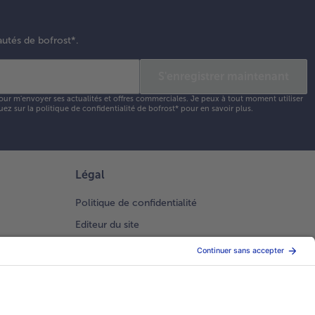
autés de bofrost*.
S'enregistrer maintenant
our m'envoyer ses actualités et offres commerciales. Je peux à tout moment utiliser
uez sur la
politique de confidentialité
de bofrost* pour en savoir plus.
Légal
Politique de confidentialité
Editeur du site
Conditions générales de vente
Conditions générales catalogue en ligne
Index 2026 Femme Homme
Gestion des Cookies