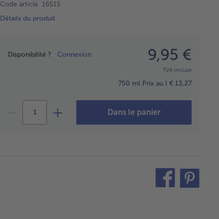
Code article 16515
Détails du produit
Prix
9,95 €
Disponibilité ?
Connexion
TVA incluse
750 ml
Prix au l € 13,27
Dans le panier
teilen
pin
it