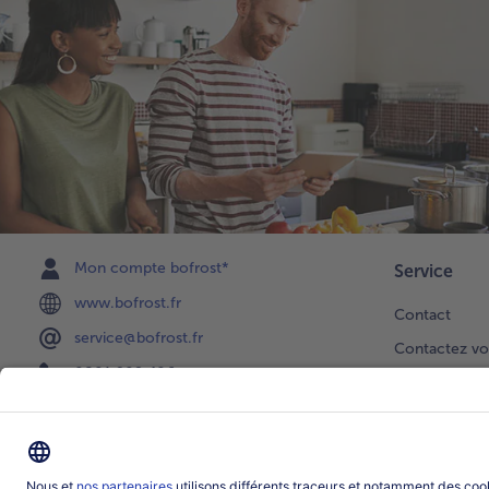
Mon compte bofrost*
Service
www.bofrost.fr
Contact
service@bofrost.fr
Contactez vo
0801 902 406
Faire une sél
Lu-Ve : 9h - 20h (appel non surtaxé)
Newsletter
Demande de 
Notre catalo