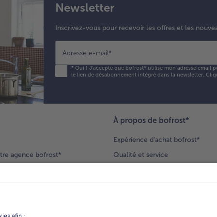
Newsletter
Inscrivez-vous pour recevoir les offres et les nouve
Adresse e-mail
*
*
Oui ! J'accepte que bofrost* utilise mon adresse email p
le lien de désabonnement intégré dans la newsletter. Cliq
À propos de bofrost*
Expérience d'achat bofrost*
tre agence bofrost*
Qualité et service
ection produits
Nos engagements
Nouveaux clients
catalogue
Nous rejoindre
gue
Vos questions