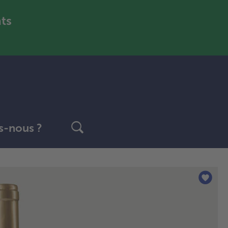
nts
-nous ?