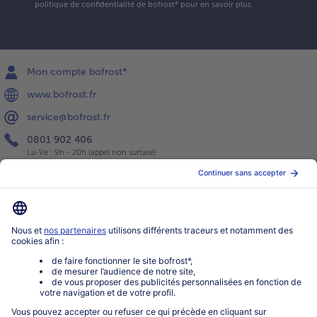
politique de confidentialité
de bofrost* pour en savoir plus.
Mon compte bofrost*
www.bofrost.fr
service@bofrost.fr
0801 902 406
Lu-Ve : 9h - 20h (appel non surtaxé)
Service
À propos de bofrost*
Légal