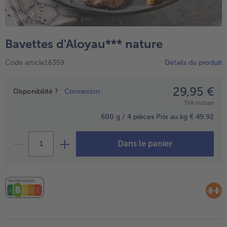
TousPlats cuisinés
Boulangerie & Pâtisserie
TousBoulangerie & Pâtisserie
Entrées, Apéritifs & Snacks
Bavettes d'Aloyau*** nature
TousEntrées, Apéritifs & Snacks
Produits non surgelés
Code article16359
Détails du produit
TousProduits non surgelés
100% Végétarien
Tous100% Végétarien
29,95 €
Prix
Disponibilité ?
Connexion
TVA incluse
600 g / 4 pièces
Prix au kg € 49,92
Dans le panier