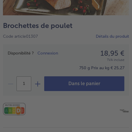
TousPlats cuisinés
Boulangerie & Pâtisserie
TousBoulangerie & Pâtisserie
Entrées, Apéritifs & Snacks
Brochettes de poulet
TousEntrées, Apéritifs & Snacks
Produits non surgelés
Code article01307
Détails du produit
TousProduits non surgelés
100% Végétarien
Tous100% Végétarien
18,95 €
Prix
Disponibilité ?
Connexion
TVA incluse
750 g
Prix au kg € 25,27
Dans le panier