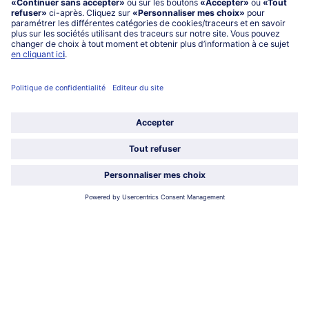
service@bofrost.fr
0801 902 406
Lu-Ve : 9h - 20h (appel non surtaxé)
Service
À propos de bofrost*
Légal