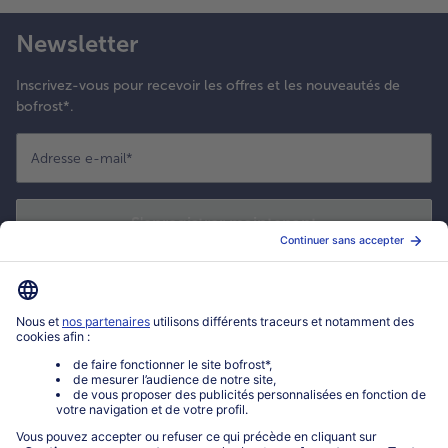
Newsletter
Inscrivez-vous pour recevoir les offres et les nouveautés de
bofrost*.
Adresse e-mail
*
S'enregistrer maintenant
*
Oui ! J'accepte que bofrost* utilise mon adresse email pour m'envoyer
ses actualités et offres commerciales. Je peux à tout moment utiliser le
lien de désabonnement intégré dans la newsletter. Cliquez sur la
politique de confidentialité
de bofrost* pour en savoir plus.
Mon compte bofrost*
www.bofrost.fr