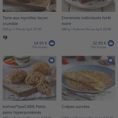
Tarte aux myrtilles façon
Entremets individuels forêt
crumble
noire
500 g / 1 Prix au kg € 29,90
480 g / 4 pièces Prix au kg € 26,98
14,95 €
12,95 €
TVA incluse
TVA incluse
bofrost*lowCARB Petits
Crêpes sucrées
pains hyperprotéinés
480 g / 8 pièces Prix au kg € 18,65
1000 g / 16 pièces Prix au kg € 11,45