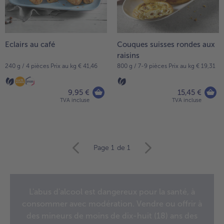
Eclairs au café
Couques suisses rondes aux
raisins
240 g / 4 pièces Prix au kg € 41,46
800 g / 7-9 pièces Prix au kg € 19,31
9,95 €
15,45 €
TVA incluse
TVA incluse
Continuer
Page 1
de 1
avec
la
vue
d’ensemble
L'abus d'alcool est dangereux pour la santé, à
des
consommer avec modération. Vendre ou offrir à
articles.
Vous
des mineurs de moins de dix-huit (18) ans des