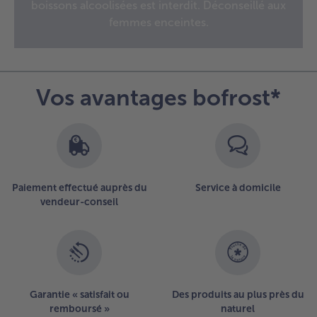
avez
boissons alcoolisées est interdit. Déconseillé aux
36
femmes enceintes.
articles
sur
la
liste.
Vos avantages bofrost*
Paiement effectué auprès du
Service à domicile
vendeur-conseil
Garantie « satisfait ou
Des produits au plus près du
remboursé »
naturel