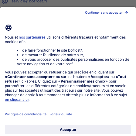
service@bofrost.fr
0801 902 406
Lu-Ve : 9h - 20h (appel non surtaxé)
Service
À propos de bofrost*
Légal