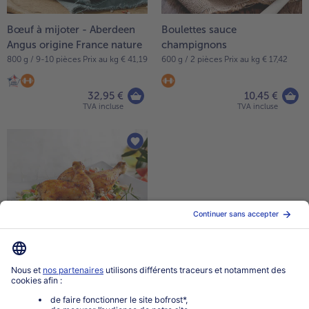
Bœuf à mijoter - Aberdeen
Boulettes sauce
Angus origine France nature
champignons
800 g / 9-10 pièces Prix au kg € 41,19
600 g / 2 pièces Prix au kg € 17,42
32,95 €
10,45 €
TVA incluse
TVA incluse
Cuisses de poulet marinées à
la provençale
1000 g / 4-5 pièces Prix au kg €
12,95