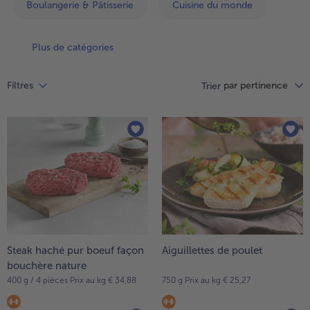
articles
Boulangerie & Pâtisserie
Cuisine du monde
TousPlats cuisinés
sur
Boulangerie & Pâtisserie
la
TousBoulangerie & Pâtisserie
Entrées, Apéritifs & Snacks
liste.
Plus de catégories
TousEntrées, Apéritifs & Snacks
Produits non surgelés
par pertinence
Filtres
Trier
TousProduits non surgelés
100% Végétarien
Tous100% Végétarien
Steak haché pur boeuf façon
Aiguillettes de poulet
bouchère nature
400 g / 4 pièces Prix au kg € 34,88
750 g Prix au kg € 25,27