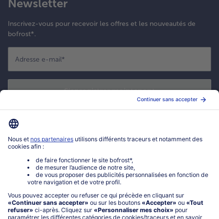
Newsletter
Inscrivez-vous pour recevoir les offres et les nouveautés de
bofrost*.
Adresse e-mail
*
S'enregistrer maintenant
*
Oui ! J'accepte que bofrost* utilise mon adresse email pour m'envoyer
ses actualités et offres commerciales. Je peux à tout moment utiliser le
lien de désabonnement intégré dans la newsletter. Cliquez sur la
politique de confidentialité
de bofrost* pour en savoir plus.
Mon compte bofrost*
www.bofrost.fr
service@bofrost.fr