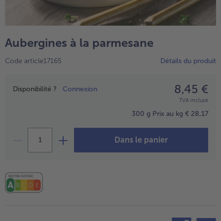
TousPlats cuisinés
Boulangerie & Pâtisserie
TousBoulangerie & Pâtisserie
Entrées, Apéritifs & Snacks
Aubergines à la parmesane
TousEntrées, Apéritifs & Snacks
Produits non surgelés
Code article17165
Détails du produit
TousProduits non surgelés
100% Végétarien
Tous100% Végétarien
8,45 €
Prix
Disponibilité ?
Connexion
TVA incluse
300 g
Prix au kg € 28,17
Dans le panier