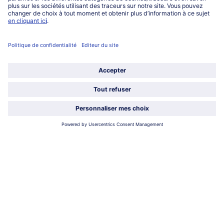
0801 902 406
Lu-Ve : 9h - 20h (appel non surtaxé)
Service
À propos de bofrost*
Légal
Choisir le pays / la langue