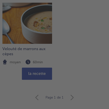
Velouté de marrons aux
cèpes
moyen
60min
la recette
Continuer
Page 1
de 1
avec
la