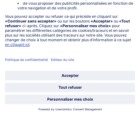
Service
À propos de bofrost*
Légal
Choisir le pays / la langue