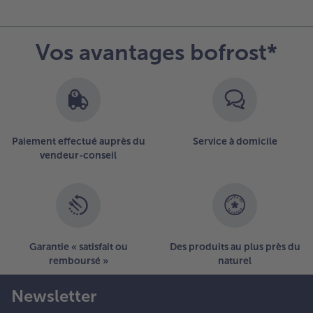
vue
d’ensemble
des
Vos avantages bofrost*
articles.
Vous
avez
7
articles
sur
la
Paiement effectué auprès du
Service à domicile
liste.
vendeur-conseil
Garantie « satisfait ou
Des produits au plus près du
remboursé »
naturel
Newsletter