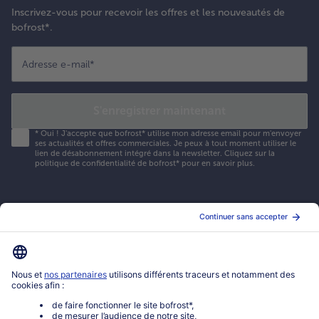
Inscrivez-vous pour recevoir les offres et les nouveautés de
bofrost*.
Adresse e-mail
*
S'enregistrer maintenant
*
Oui ! J'accepte que bofrost* utilise mon adresse email pour m'envoyer
ses actualités et offres commerciales. Je peux à tout moment utiliser le
lien de désabonnement intégré dans la newsletter. Cliquez sur la
politique de confidentialité
de bofrost* pour en savoir plus.
Mon compte bofrost*
www.bofrost.fr
service@bofrost.fr
0801 902 406
Lu-Ve : 9h - 20h (appel non surtaxé)