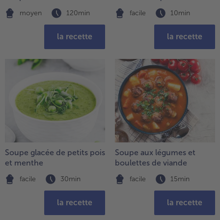
moyen
120min
facile
10min
la recette
la recette
Soupe glacée de petits pois
Soupe aux légumes et
et menthe
boulettes de viande
facile
30min
facile
15min
la recette
la recette