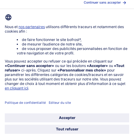
www.bofrost.fr
service@bofrost.fr
0801 902 406
Lu-Ve : 9h - 20h (appel non surtaxé)
Service
À propos de bofrost*
Légal