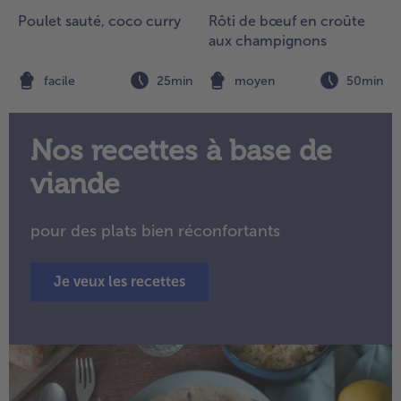
Poulet sauté, coco curry
Rôti de bœuf en croûte
aux champignons
n
facile
25min
moyen
50min
Nos recettes à base de
viande
pour des plats bien réconfortants
Je veux les recettes