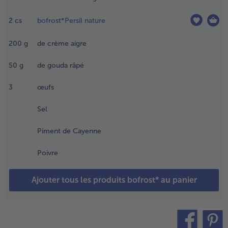
arnir le
oule avec
2
cs
bofrost*Persil nature
a pâte
vec une
200
g
de crème aigre
arge d'au
oins 2
m. Percer
50
g
de gouda râpé
a pâte
lusieurs
3
œufs
ois avec
ne
Sel
ourchette
t réserver
Piment de Cayenne
 frais.
Poivre
.
écouper
Ajouter tous les produits bofrost* au panier
es filets de
oulet en
anières.
rroser les
anières de