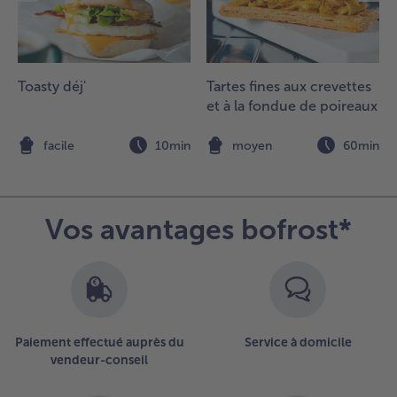
.
nfourner
 mi-
auteur
endant
Toasty déj'
Tartes fines aux crevettes
0 à 45
et à la fondue de poireaux
inutes.
n
facile
10min
moyen
60min
Vos avantages bofrost*
Paiement effectué auprès du
Service à domicile
vendeur-conseil