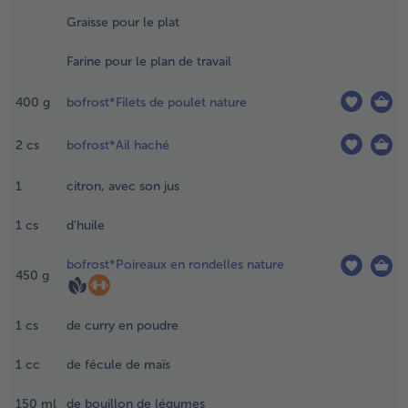
idre et 1
Graisse pour le plat
uillère à
oupe
Farine pour le plan de travail
'eau.
ormer une
400
g
bofrost*Filets de poulet nature
oule.
raisser un
oule à
2
cs
bofrost*Ail haché
arte de 26
m de
1
citron, avec son jus
iamètre.
taler la
1
cs
d'huile
âte sur le
lan de
bofrost*Poireaux en rondelles nature
450
g
avail
ariné de
orte
1
cs
de curry en poudre
u'elle soit
n peu plus
1
cc
de fécule de maïs
rande que
e moule.
150
ml
de bouillon de légumes