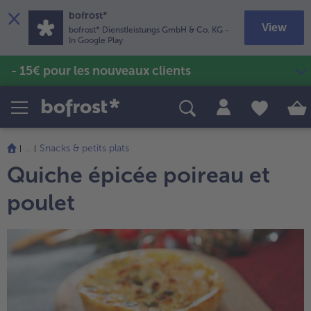
×
bofrost*
View
bofrost* Dienstleistungs GmbH & Co. KG
-
In Google Play
- 15€ pour les nouveaux clients
Produits
Recettes
Poissons & Fruits de mer
Soupes & veloutés
TousPoissons & Fruits de mer
TousSoupes & veloutés
Pommes de terre & Frites
TousPommes de terre & Frites
...
Snacks & petits plats
Sans gluten & Sans lactose
Quiche épicée poireau et
TousSans gluten & Sans lactose
Vins & Bières
TousVins & Bières
poulet
Volailles & Viandes
TousVolailles & Viandes
Fruits
TousFruits
Glaces
TousGlaces
Légumes
TousLégumes
Plats cuisinés