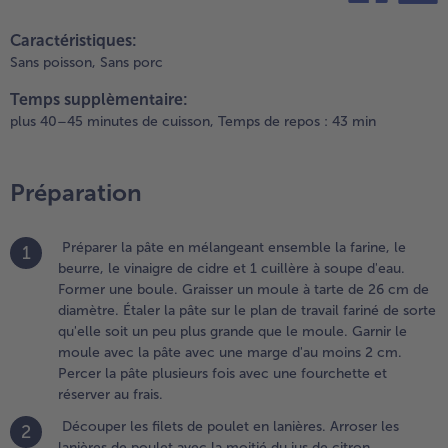
oulet
teilen
pin it
vec la
Caractéristiques:
oitié du
Sans poisson,
Sans porc
us de
Temps supplèmentaire:
itron,
ssaisonner
plus 40–45 minutes de cuisson,
Temps de repos : 43 min
vec le sel,
e piment
e
Préparation
ayenne et
ail.
hauffer
Préparer la pâte en mélangeant ensemble la farine, le
1
'huile dans
beurre, le vinaigre de cidre et 1 cuillère à soupe d'eau.
ne poêle,
Former une boule. Graisser un moule à tarte de 26 cm de
aire
diamètre. Étaler la pâte sur le plan de travail fariné de sorte
evenir la
qu'elle soit un peu plus grande que le moule. Garnir le
iande et
moule avec la pâte avec une marge d'au moins 2 cm.
éserver.
Percer la pâte plusieurs fois avec une fourchette et
réserver au frais.
.
Découper les filets de poulet en lanières. Arroser les
2
réchauffer
lanières de poulet avec la moitié du jus de citron,