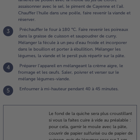
e four à
assaisonner avec le sel, le piment de Cayenne et l'ail.
80 °C.
Chauffer l'huile dans une poêle, faire revenir la viande et
aire
réserver.
evenir les
oireaux
Préchauffer le four à 180 °C. Faire revenir les poireaux
3
ans la
dans la graisse de cuisson et saupoudrer de curry.
raisse de
Mélanger la fécule à un peu d'eau froide et incorporer
uisson et
dans le bouillon et porter à ébullition. Mélanger les
aupoudrer
légumes, la viande et le persil puis répartir sur la pâte.
e curry.
Préparer l'appareil en mélangeant la crème aigre, le
4
élanger la
fromage et les œufs. Saler, poivrer et verser sur le
écule à un
mélange légumes-viande.
eu d'eau
roide et
Enfourner à mi-hauteur pendant 40 à 45 minutes.
5
ncorporer
ans le
ouillon et
Le fond de la quiche sera plus croustillant
orter à
si vous la faites cuire à vide au préalable :
bullition.
pour cela, garnir le moule avec la pâte,
élanger
couvrir de papier sulfurisé ou de papier de
es
cuisson, puis de légumes secs sur 1 cm