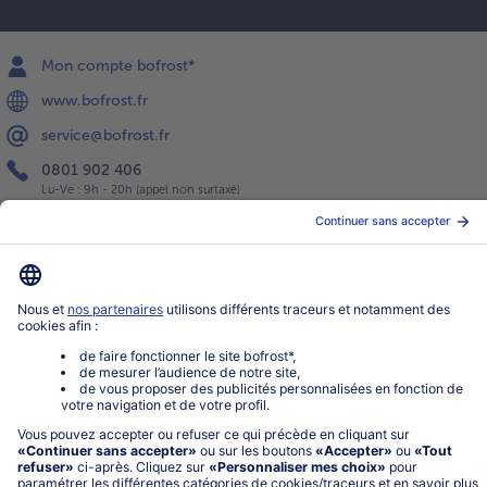
Mon compte bofrost*
www.bofrost.fr
service@bofrost.fr
0801 902 406
Lu-Ve : 9h - 20h (appel non surtaxé)
Service
À propos de bofrost*
Légal