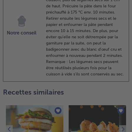
égumes, la
de haut. Précuire la pâte dans le four
iande et le
préchauffé à 175 °C env. 10 minutes.
ersil puis
Retirer ensuite les légumes secs et le
épartir sur
papier et enfourner la pâte pendant
a pâte.
encore 10 à 15 minutes. De plus, pour
Notre conseil
éviter qu'elle ne soit détrempée par la
.
garniture par la suite, on peut la
réparer
badigeonner avec du blanc d'œuf cru et
'appareil
enfourner à nouveau pendant 2 minutes.
n
Remarque : Les légumes secs peuvent
élangeant
être réutilisés plusieurs fois pour la
a crème
cuisson à vide s'ils sont conservés au sec.
igre, le
romage et
es œufs.
Recettes similaires
aler,
oivrer et
erser sur
e mélange
égumes-
iande.