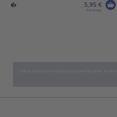
5,95 €
TVA incluse
Continuer
avec
la
vue
d’ensemble
des
L'abus d'alcool est dangereux pour la santé, à co
articles.
Vous
avez
14
articles
sur
la
liste.