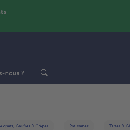
nts
-nous ?
Continuer
avec
la
vue
d’ensemble
eignets, Gaufres & Crêpes
Pâtisseries
Tartes & G
des