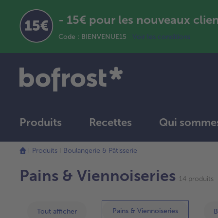
- 15€ pour les nouveaux clie
Code : BIENVENUE15
Voir les conditions
Produits
Recettes
Qui sommes
La
Produits
Boulangerie & Pâtisserie
liste
a
Pains & Viennoiseries
été
14 produits
actualisée.
Pains & Viennoiseries
Tout afficher
B