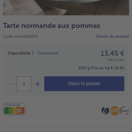
TousPlats cuisinés
Boulangerie & Pâtisserie
TousBoulangerie & Pâtisserie
Entrées, Apéritifs & Snacks
Tarte normande aux pommes
TousEntrées, Apéritifs & Snacks
Produits non surgelés
Code article06835
Détails du produit
TousProduits non surgelés
100% Végétarien
Tous100% Végétarien
13,45 €
Prix
Disponibilité ?
Connexion
TVA incluse
800 g
Prix au kg € 16,81
Dans le panier