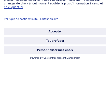
service@bofrost.fr
0801 902 406
Lu-Ve : 9h - 20h (appel non surtaxé)
Service
À propos de bofrost*
Légal