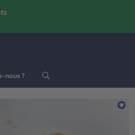
nts
-nous ?