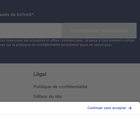
autés de bofrost*.
S'enregistrer maintenant
our m'envoyer ses actualités et offres commerciales. Je peux à tout moment utiliser
uez sur la
politique de confidentialité
de bofrost* pour en savoir plus.
Légal
Politique de confidentialité
Editeur du site
Conditions générales de vente
Conditions générales catalogue en ligne
Index 2026 Femme Homme
Gestion des Cookies