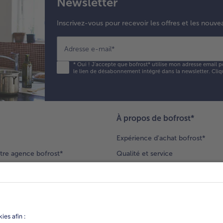
Newsletter
Inscrivez-vous pour recevoir les offres et les nouve
Adresse e-mail
*
*
Oui ! J'accepte que bofrost* utilise mon adresse email p
le lien de désabonnement intégré dans la newsletter. Cliq
À propos de bofrost*
Expérience d'achat bofrost*
tre agence bofrost*
Qualité et service
ection produits
Nos engagements
Nouveaux clients
catalogue
Nous rejoindre
gue
Vos questions