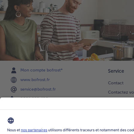
Mon compte bofrost*
Service
www.bofrost.fr
Contact
service@bofrost.fr
Contactez vo
0801 902 406
Faire une sél
Lu-Ve : 9h - 20h (appel non surtaxé)
Newsletter
Demande de 
Notre catalo