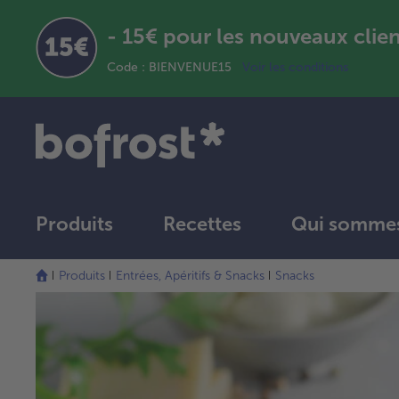
- 15€ pour les nouveaux clie
Code : BIENVENUE15
Voir les conditions
Produits
Recettes
Qui sommes
Produits
Entrées, Apéritifs & Snacks
Snacks