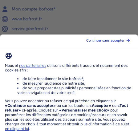
Mon compte bofrost*
www.bofrost.fr
service@bofrost.fr
0801 902 406
Lu-Ve : 9h - 20h (appel non surtaxé)
Service
À propos de bofrost*
Légal