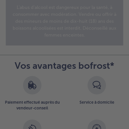
d’ensemble
L'abus d'alcool est dangereux pour la santé, à
des
consommer avec modération. Vendre ou offrir à
articles.
Vous
des mineurs de moins de dix-huit (18) ans des
avez
boissons alcoolisées est interdit. Déconseillé aux
16
femmes enceintes.
articles
sur
la
liste.
Vos avantages bofrost*
Paiement effectué auprès du
Service à domicile
vendeur-conseil