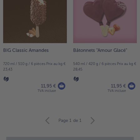
BIG Classic Amandes
Bâtonnets "Amour Glacé"
720 ml / 510 g / 6 pièces Prix au kg €
540 ml / 420 g / 6 pièces Prix au kg €
23,43
28,45
11,95 €
11,95 €
TVA incluse
TVA incluse
Continuer
Page 1
de 1
avec
la
vue