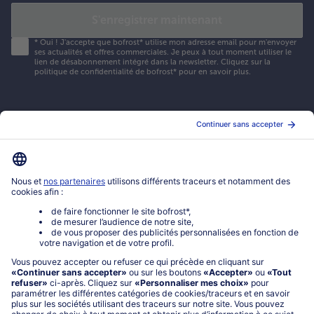
S'enregistrer maintenant
*
Oui ! J'accepte que bofrost* utilise mon adresse email pour m'envoyer
ses actualités et offres commerciales. Je peux à tout moment utiliser le
lien de désabonnement intégré dans la newsletter. Cliquez sur la
politique de confidentialité
de bofrost* pour en savoir plus.
Mon compte bofrost*
www.bofrost.fr
service@bofrost.fr
0801 902 406
Lu-Ve : 9h - 20h (appel non surtaxé)
Service
À propos de bofrost*