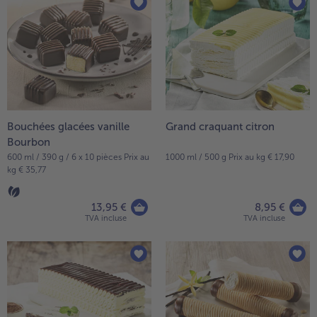
articles
TousPlats cuisinés
sur
Boulangerie & Pâtisserie
la
TousBoulangerie & Pâtisserie
Entrées, Apéritifs & Snacks
liste.
TousEntrées, Apéritifs & Snacks
Produits non surgelés
TousProduits non surgelés
100% Végétarien
Tous100% Végétarien
Bouchées glacées vanille
Grand craquant citron
Bourbon
600 ml / 390 g / 6 x 10 pièces Prix au
1000 ml / 500 g Prix au kg € 17,90
kg € 35,77
13,95 €
8,95 €
TVA incluse
TVA incluse