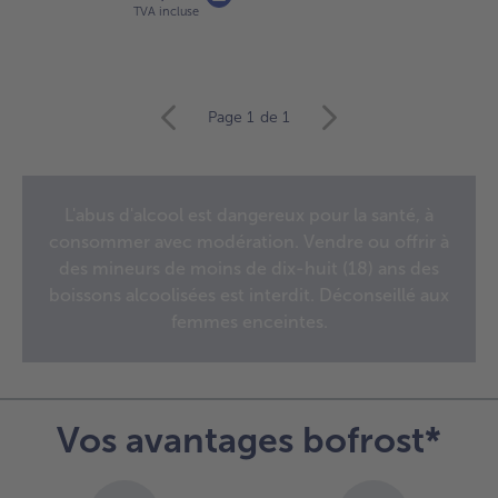
TVA incluse
Continuer
Page 1
de 1
avec
la
vue
d’ensemble
L'abus d'alcool est dangereux pour la santé, à
des
consommer avec modération. Vendre ou offrir à
articles.
Vous
des mineurs de moins de dix-huit (18) ans des
avez
boissons alcoolisées est interdit. Déconseillé aux
7
femmes enceintes.
articles
sur
la
liste.
Vos avantages bofrost*