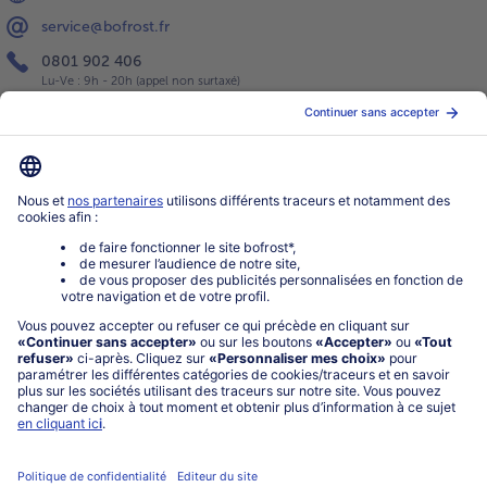
service@bofrost.fr
0801 902 406
Lu-Ve : 9h - 20h (appel non surtaxé)
Service
À propos de bofrost*
Légal