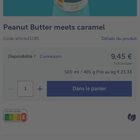
TousPlats cuisinés
Boulangerie & Pâtisserie
TousBoulangerie & Pâtisserie
Entrées, Apéritifs & Snacks
Peanut Butter meets caramel
TousEntrées, Apéritifs & Snacks
Produits non surgelés
Code article11185
Détails du produit
TousProduits non surgelés
100% Végétarien
Tous100% Végétarien
9,45 €
Prix
Disponibilité ?
Connexion
TVA incluse
500 ml / 405 g
Prix au kg € 23,33
Dans le panier