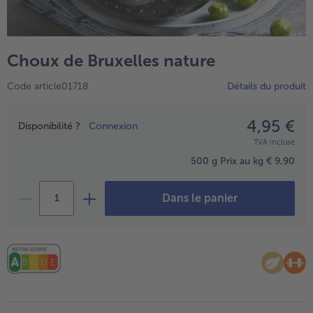
TousPlats cuisinés
Boulangerie & Pâtisserie
TousBoulangerie & Pâtisserie
Entrées, Apéritifs & Snacks
Choux de Bruxelles nature
TousEntrées, Apéritifs & Snacks
Produits non surgelés
Code article01718
Détails du produit
TousProduits non surgelés
100% Végétarien
Tous100% Végétarien
4,95 €
Prix
Disponibilité ?
Connexion
TVA incluse
500 g
Prix au kg € 9,90
Dans le panier