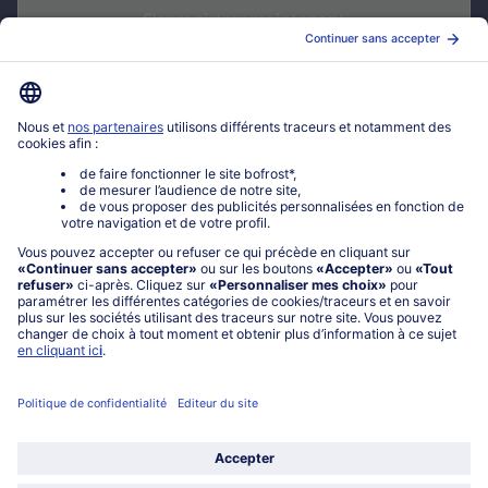
S'enregistrer maintenant
*
Oui ! J'accepte que bofrost* utilise mon adresse email pour m'envoyer
ses actualités et offres commerciales. Je peux à tout moment utiliser le
lien de désabonnement intégré dans la newsletter. Cliquez sur la
politique de confidentialité
de bofrost* pour en savoir plus.
Mon compte bofrost*
www.bofrost.fr
service@bofrost.fr
0801 902 406
Lu-Ve : 9h - 20h (appel non surtaxé)
Service
À propos de bofrost*