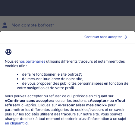
Mon compte bofrost*
www.bofrost.fr
service@bofrost.fr
0801 902 406
Lu-Ve : 9h - 20h (appel non surtaxé)
Service
À propos de bofrost*
Légal