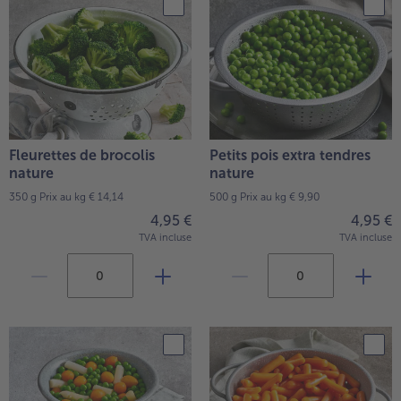
TousPlats cuisinés
Boulangerie & Pâtisserie
TousBoulangerie & Pâtisserie
Entrées, Apéritifs & Snacks
TousEntrées, Apéritifs & Snacks
Produits non surgelés
TousProduits non surgelés
100% Végétarien
Tous100% Végétarien
Fleurettes de brocolis
Petits pois extra tendres
nature
nature
350 g
Prix au kg € 14,14
500 g
Prix au kg € 9,90
4,95 €
4,95 €
TVA incluse
TVA incluse