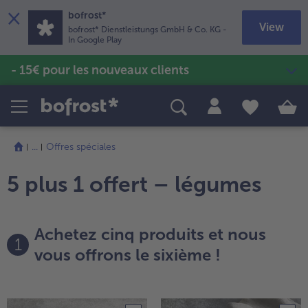
×
bofrost*
View
bofrost* Dienstleistungs GmbH & Co. KG
-
In Google Play
- 15€ pour les nouveaux clients
Produits
Recettes
Poissons & Fruits de mer
Soupes & veloutés
TousPoissons & Fruits de mer
TousSoupes & veloutés
Pommes de terre & Frites
TousPommes de terre & Frites
...
Offres spéciales
Sans gluten & Sans lactose
TousSans gluten & Sans lactose
Vins & Bières
5 plus 1 offert – légumes
TousVins & Bières
Volailles & Viandes
TousVolailles & Viandes
Fruits
Achetez cinq produits et nous
1
TousFruits
Glaces
vous offrons le sixième !
TousGlaces
Légumes
TousLégumes
Plats cuisinés