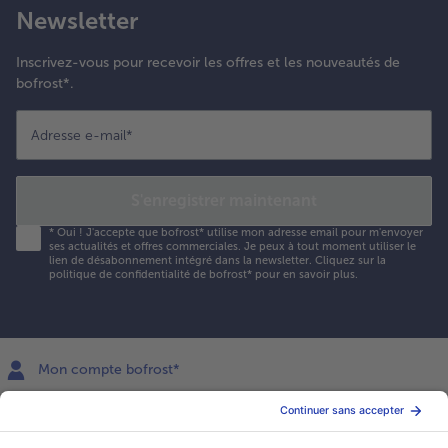
Newsletter
Inscrivez-vous pour recevoir les offres et les nouveautés de
bofrost*.
Adresse e-mail
*
S'enregistrer maintenant
*
Oui ! J'accepte que bofrost* utilise mon adresse email pour m'envoyer
ses actualités et offres commerciales. Je peux à tout moment utiliser le
lien de désabonnement intégré dans la newsletter. Cliquez sur la
politique de confidentialité
de bofrost* pour en savoir plus.
Mon compte bofrost*
www.bofrost.fr
service@bofrost.fr