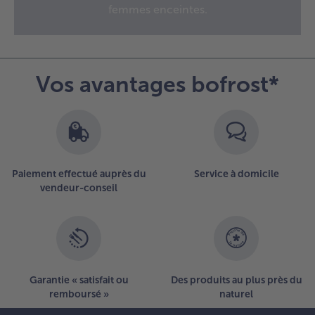
21
femmes enceintes.
articles
sur
la
liste.
Vos avantages bofrost*
Paiement effectué auprès du
Service à domicile
vendeur-conseil
Garantie « satisfait ou
Des produits au plus près du
remboursé »
naturel