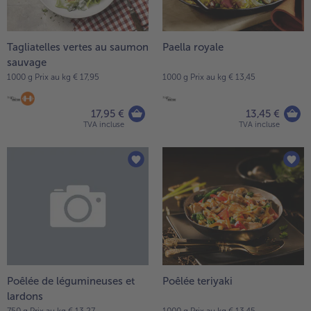
Tagliatelles vertes au saumon
Paella royale
sauvage
1000 g Prix au kg € 17,95
1000 g Prix au kg € 13,45
17,95 €
13,45 €
TVA incluse
TVA incluse
Poêlée de légumineuses et
Poêlée teriyaki
lardons
750 g Prix au kg € 13,27
1000 g Prix au kg € 13,45