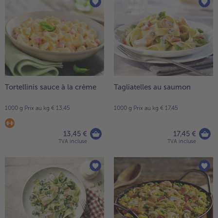
articles
TousPlats cuisinés
sur
Boulangerie & Pâtisserie
la
TousBoulangerie & Pâtisserie
Entrées, Apéritifs & Snacks
liste.
TousEntrées, Apéritifs & Snacks
Produits non surgelés
TousProduits non surgelés
100% Végétarien
Tous100% Végétarien
Tortellinis sauce à la crème
Tagliatelles au saumon
1000 g Prix au kg € 13,45
1000 g Prix au kg € 17,45
13,45 €
17,45 €
TVA incluse
TVA incluse