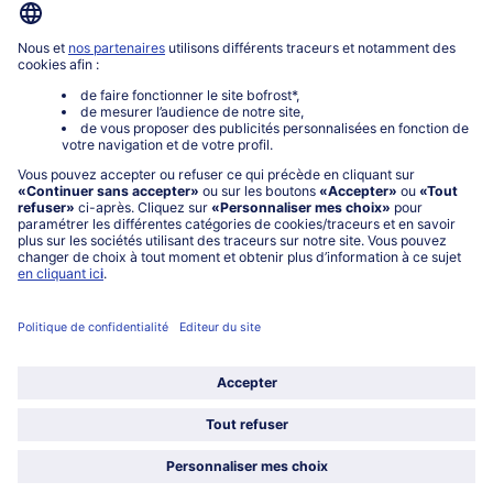
0801 902 406
Lu-Ve : 9h - 20h (appel non surtaxé)
Service
À propos de bofrost*
Légal
Choisir le pays / la langue