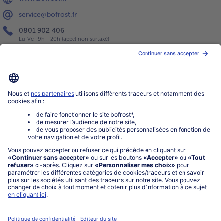
service@bofrost.fr
0801 902 406
Lu-Ve : 9h - 20h (appel non surtaxé)
Service
À propos de bofrost*
Légal