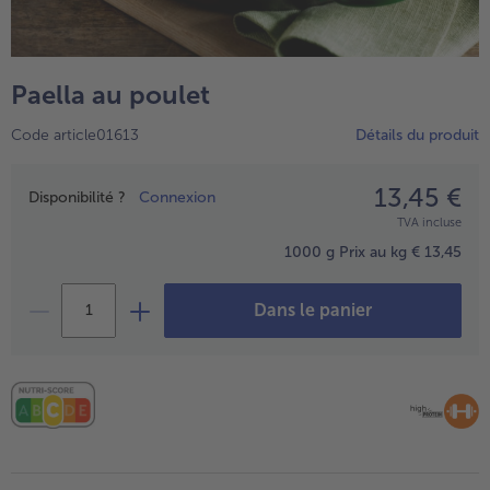
TousPlats cuisinés
Boulangerie & Pâtisserie
TousBoulangerie & Pâtisserie
Entrées, Apéritifs & Snacks
Paella au poulet
TousEntrées, Apéritifs & Snacks
Produits non surgelés
Code article01613
Détails du produit
TousProduits non surgelés
100% Végétarien
Tous100% Végétarien
13,45 €
Prix
Disponibilité ?
Connexion
TVA incluse
1000 g
Prix au kg € 13,45
Dans le panier