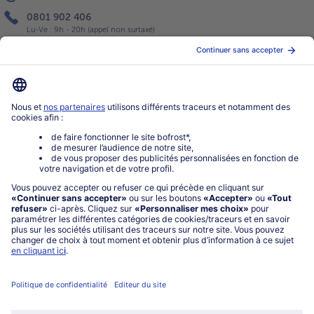
0801 902 406
Lu-Ve : 9h - 20h (appel non surtaxé)
Service
À propos de bofrost*
Légal