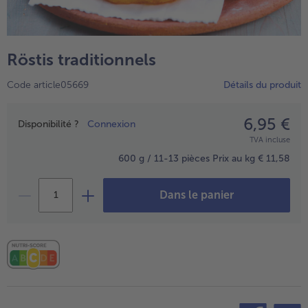
TousPlats cuisinés
Boulangerie & Pâtisserie
TousBoulangerie & Pâtisserie
Entrées, Apéritifs & Snacks
Röstis traditionnels
TousEntrées, Apéritifs & Snacks
Produits non surgelés
Code article05669
Détails du produit
TousProduits non surgelés
100% Végétarien
Tous100% Végétarien
6,95 €
Prix
Disponibilité ?
Connexion
TVA incluse
600 g / 11-13 pièces
Prix au kg € 11,58
Dans le panier