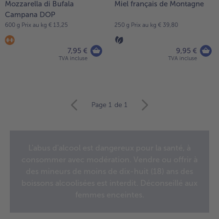
Mozzarella di Bufala
Miel français de Montagne
Campana DOP
600 g Prix au kg € 13,25
250 g Prix au kg € 39,80
7,95 €
9,95 €
TVA incluse
TVA incluse
Continuer
Page 1
de 1
avec
la
vue
d’ensemble
L'abus d'alcool est dangereux pour la santé, à
des
consommer avec modération. Vendre ou offrir à
articles.
Vous
des mineurs de moins de dix-huit (18) ans des
avez
boissons alcoolisées est interdit. Déconseillé aux
12
femmes enceintes.
articles
sur