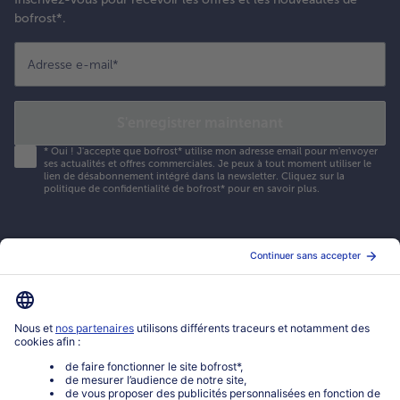
bofrost*.
Adresse e-mail
*
S'enregistrer maintenant
*
Oui ! J'accepte que bofrost* utilise mon adresse email pour m'envoyer
ses actualités et offres commerciales. Je peux à tout moment utiliser le
lien de désabonnement intégré dans la newsletter. Cliquez sur la
politique de confidentialité
de bofrost* pour en savoir plus.
Mon compte bofrost*
www.bofrost.fr
service@bofrost.fr
0801 902 406
Lu-Ve : 9h - 20h (appel non surtaxé)