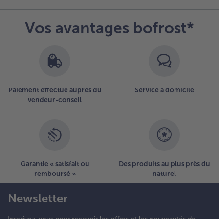
la
liste.
Vos avantages bofrost*
Paiement effectué auprès du
Service à domicile
vendeur-conseil
Garantie « satisfait ou
Des produits au plus près du
remboursé »
naturel
Newsletter
Inscrivez-vous pour recevoir les offres et les nouveautés de