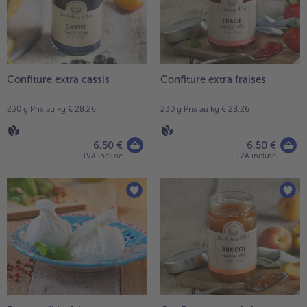
articles
TousPlats cuisinés
sur
Boulangerie & Pâtisserie
la
TousBoulangerie & Pâtisserie
Entrées, Apéritifs & Snacks
liste.
TousEntrées, Apéritifs & Snacks
Produits non surgelés
Confiture extra cassis
Confiture extra fraises
TousProduits non surgelés
100% Végétarien
230 g Prix au kg € 28,26
230 g Prix au kg € 28,26
Tous100% Végétarien
6,50 €
6,50 €
TVA incluse
TVA incluse