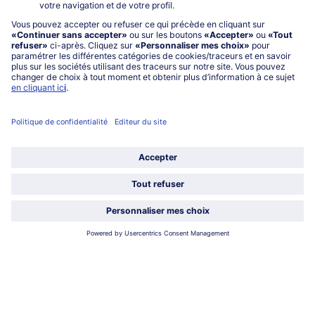
Service
À propos de bofrost*
Légal
Choisir le pays / la langue