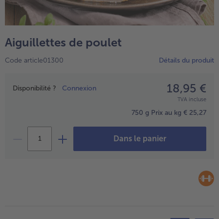
TousPlats cuisinés
Boulangerie & Pâtisserie
TousBoulangerie & Pâtisserie
Entrées, Apéritifs & Snacks
Aiguillettes de poulet
TousEntrées, Apéritifs & Snacks
Produits non surgelés
Code article01300
Détails du produit
TousProduits non surgelés
100% Végétarien
Tous100% Végétarien
18,95 €
Prix
Disponibilité ?
Connexion
TVA incluse
750 g
Prix au kg € 25,27
Dans le panier