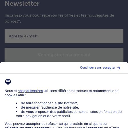
Newsletter
Inscrivez-vous pour recevoir les offres et les nouveautés de
bofrost*.
Adresse e-mail
*
S'enregistrer maintenant
*
J’accepte de recevoir des actualités et offres commerciales
personnalisées de bofrost* par email. J’accepte également que bofrost*
mesure l’ouverture de ces emails ainsi que les clics sur les liens qu’ils
contiennent, afin d’adapter la fréquence d’envoi et le contenu à mes
goûts. Je peux me désabonner à tout moment.
Cliquez ici
pour en savoir
plus sur vos droits.
Mon compte bofrost*
www.bofrost.fr