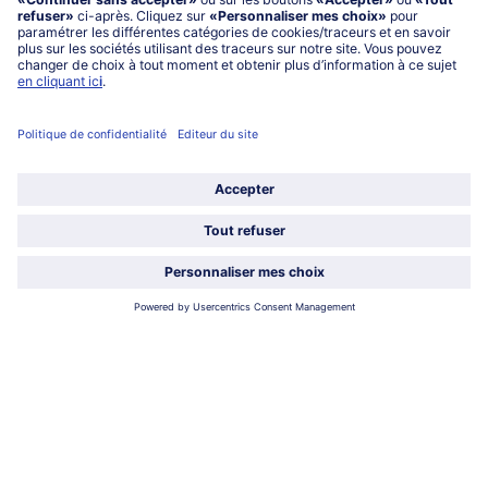
service@bofrost.fr
0801 902 406
Lu-Ve : 9h - 20h (appel non surtaxé)
Service
À propos de bofrost*
Légal