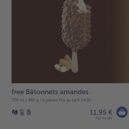
free Bâtonnets amandes
720 ml / 480 g / 6 pièces Prix au kg € 24,90
11,95 €
TVA incluse