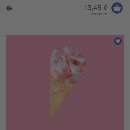
13,45 €
TVA incluse