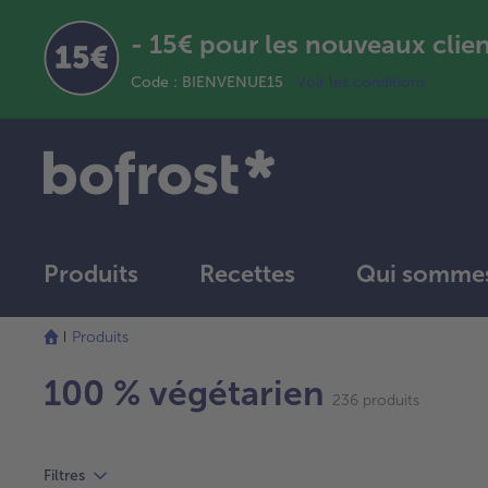
- 15€ pour les nouveaux clie
Code : BIENVENUE15
Voir les conditions
Produits
Recettes
Qui sommes
La
Produits
liste
a
100 % végétarien
été
236 produits
actualisée.
Filtres