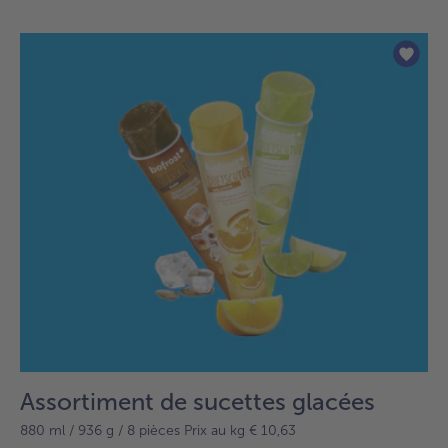
articles.
Vous
avez
236
articles
sur
la
liste.
Assortiment de sucettes glacées
880 ml / 936 g / 8 pièces Prix au kg € 10,63