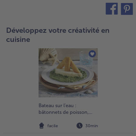
teilen
pin it
Développez votre créativité en
cuisine
Bateau sur l'eau :
bâtonnets de poisson,
purée de pommes de
terre et épinards
facile
30min