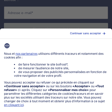
Adresse e-mail
*
S'enregistrer maintenant
*
Oui ! J'accepte que bofrost* utilise mon adresse email pour m'envoyer
ses actualités et offres commerciales. Je peux à tout moment utiliser le
lien de désabonnement intégré dans la newsletter. Cliquez sur la
politique de confidentialité
de bofrost* pour en savoir plus.
Mon compte bofrost*
www.bofrost.fr
service@bofrost.fr
0801 902 406
Lu-Ve : 9h - 20h (appel non surtaxé)