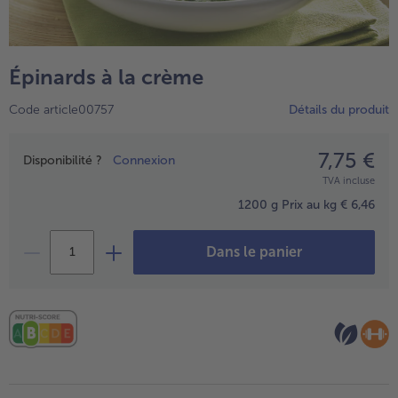
TousPlats cuisinés
Boulangerie & Pâtisserie
TousBoulangerie & Pâtisserie
Entrées, Apéritifs & Snacks
Épinards à la crème
TousEntrées, Apéritifs & Snacks
Produits non surgelés
Code article00757
Détails du produit
TousProduits non surgelés
100% Végétarien
Tous100% Végétarien
7,75 €
Prix
Disponibilité ?
Connexion
TVA incluse
1200 g
Prix au kg € 6,46
Dans le panier