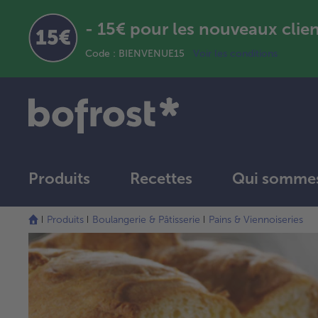
- 15€ pour les nouveaux clie
Code : BIENVENUE15
Voir les conditions
Produits
Recettes
Qui sommes
Produits
Boulangerie & Pâtisserie
Pains & Viennoiseries