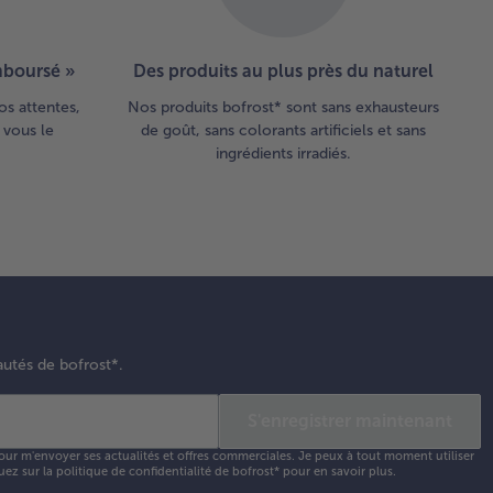
emboursé »
Des produits au plus près du naturel
os attentes,
Nos produits bofrost* sont sans exhausteurs
 vous le
de goût, sans colorants artificiels et sans
ingrédients irradiés.
autés de bofrost*.
S'enregistrer maintenant
our m'envoyer ses actualités et offres commerciales. Je peux à tout moment utiliser
uez sur la
politique de confidentialité
de bofrost* pour en savoir plus.