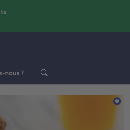
nts
-nous ?