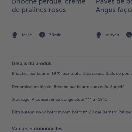
Brioche perdue, crème
Pavés de b
de pralines roses
Angus faço
facile
30min
moyen
Détails du produit
Brioches pur beurre (19 %) aux œufs. Déjà cuites. Œufs de poules
Dénomination légale:
Brioche pur beurre aux œufs. Surgelé.
Stockage:
A conserver au congélateur *** à -18°C
Distributeur:
www.bofrost.com bofrost* 20 rue Bernard Palissy
Valeurs nutritionnelles