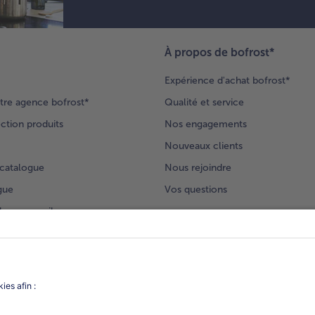
À propos de bofrost*
Expérience d'achat bofrost*
tre agence bofrost*
Qualité et service
ection produits
Nos engagements
Nouveaux clients
catalogue
Nous rejoindre
gue
Vos questions
deur-conseil