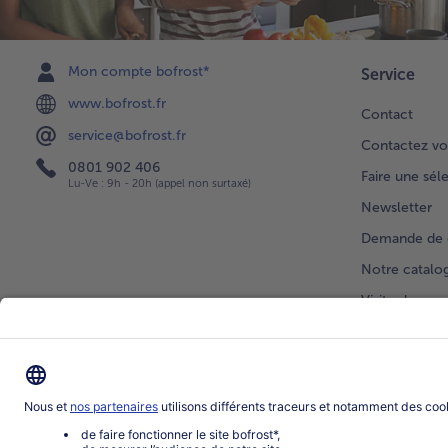
Mon compte bofrost*
Service
www.bofrost.fr
Contact
service@bofrost.fr
Contactez vo
0801 902 406
Faire une sél
Lu-Ve : 9h - 20h (appel non surtaxé)
Newsletter
Demande de 
Notre catalo
Visite du ven
Application
Parrainage