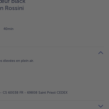
œuf black
n Rossini
40min
 élevées en plein air.
 - CS 60038 FR - 69808 Saint Priest CEDEX