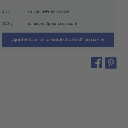
crème soit
ctueuse
2
cc
de cannelle en poudre
tention à
que cela
100
g
de beurre (pour la cuisson)
 déborde
). Sortir la
Ajouter tous les produits bofrost* au panier
serole du
 et la
erver.
er la
teilen
pin
paration
it
elques
condes
r casser
ossièrement
 amandes.
liser la
oche
due : sur