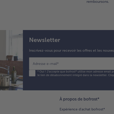
remboursons.
av
beu
ret
lor
tra
son
col
Newsletter
3.
Inscrivez-vous pour recevoir les offres et les nouve
Mo
de
l'a
Adresse e-mail
*
:
*
Oui ! J'accepte que bofrost* utilise mon adresse email p
dis
le lien de désabonnement intégré dans la newsletter. Cliq
les
tra
de
bri
À propos de bofrost*
sur
pla
Expérience d'achat bofrost*
un