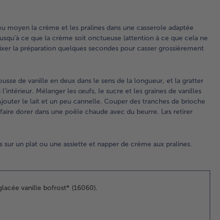
la 
on
 feu moyen la crème et les pralines dans une casserole adaptée
(at
 jusqu’à ce que la crème soit onctueuse (attention à ce que cela ne
ce 
 Mixer la préparation quelques secondes pour casser grossièrement
ne
pas
cas
feu
ousse de vanille en deux dans le sens de la longueur, et la gratter
rés
l’intérieur. Mélanger les œufs, le sucre et les graines de vanilles
Mix
jouter le lait et un peu cannelle. Couper des tranches de brioche
pré
faire dorer dans une poêle chaude avec du beurre. Les retirer
qu
se
pou
s sur un plat ou une assiette et napper de crème aux pralines.
gr
les
2.
lacée vanille bofrost* (16060).
Réa
bri
per