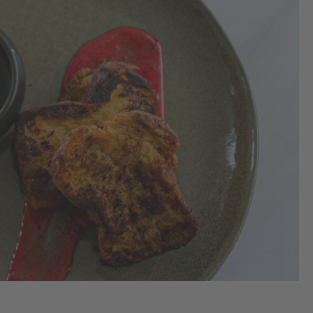
1.
Réa
cr
pra
: fa
cha
fe
crè
pra
une
ad
jus
dis
co
la 
Fai
jus