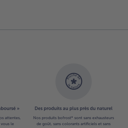
illes
qu'à
facile
10min
facile
160m
enir une
paration
nche et
usseuse.
uter le
t et un
u
nelle.
uper des
nches de
oche de
cm de
é. Les
emper
s la
paration
emboursé »
Des produits au plus près du naturel
les faire
er dans
os attentes,
Nos produits bofrost* sont sans exhausteurs
e poêle
 vous le
de goût, sans colorants artificiels et sans
aude