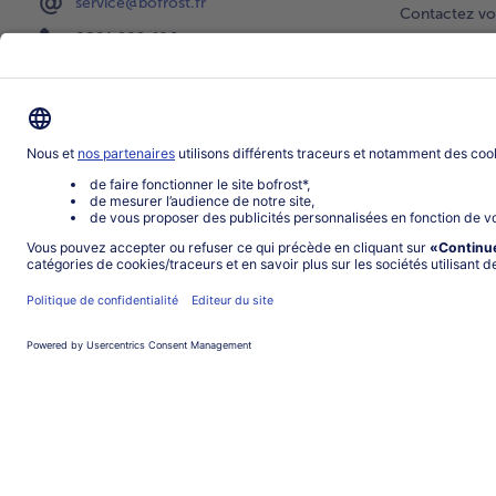
service@bofrost.fr
Contactez vo
0801 902 406
Faire une sél
Lu-Ve : 9h - 20h (appel non surtaxé)
Newsletter
Demande de 
Notre catalo
Visite du ven
Application
Parrainage