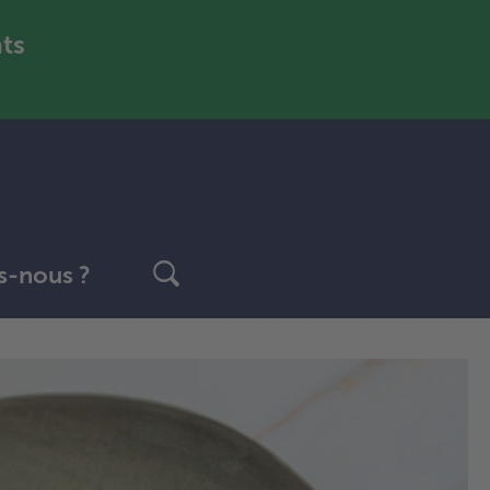
nts
-nous ?