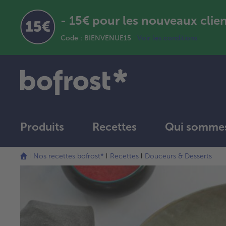
- 15€ pour les nouveaux clie
Code : BIENVENUE15
Voir les conditions
Produits
Recettes
Qui sommes
Nos recettes bofrost*
Recettes
Douceurs & Desserts