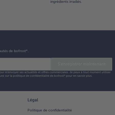
ingrédients irradiés.
ec du
rre. Les
irer
sque les
nches
t bien
orées.
autés de bofrost*.
ntage
ssiette
S'enregistrer maintenant
our m'envoyer ses actualités et offres commerciales. Je peux à tout moment utiliser
poser
uez sur la
politique de confidentialité
de bofrost* pour en savoir plus.
nches
oches
Légal
 un
t ou
Politique de confidentialité
e