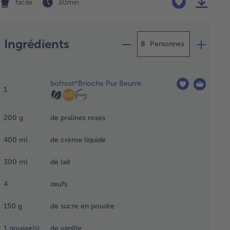
facile
30 min
Préparation
Ingrédients
Personnes
liser la
ème de
bofrost*Brioche Pur Beurre
lines roses
1
ire
uffer sur
200
g
de pralines roses
u moyen la
me et les
400
ml
de crème liquide
lines dans
 casserole
300
ml
de lait
aptée
qu’à
4
œufs
solution
mplète de
150
g
de sucre en poudre
praline.
re réduire
qu’à ce que
1
gousse(s)
de vanille