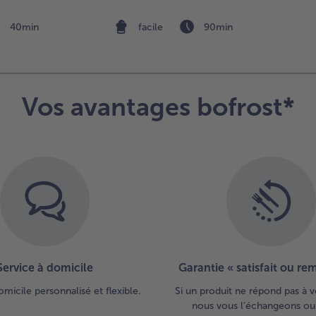
van
jus
40min
facile
90min
obt
pré
bla
mo
Ajo
Vos avantages bofrost*
lai
pe
can
Co
tra
bri
2 
côt
tr
dan
pré
Service à domicile
Garantie « satisfait ou r
et 
dor
omicile personnalisé et flexible.
Si un produit ne répond pas à v
un
nous vous l’échangeons ou
ch