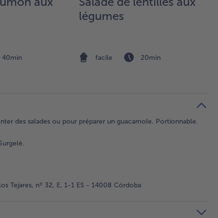
aumon aux
Salade de lentilles aux
légumes
40min
facile
20min
nter des salades ou pour préparer un guacamole. Portionnable.
Surgelé.
os Tejares, nº 32, E, 1-1 ES - 14008 Córdoba