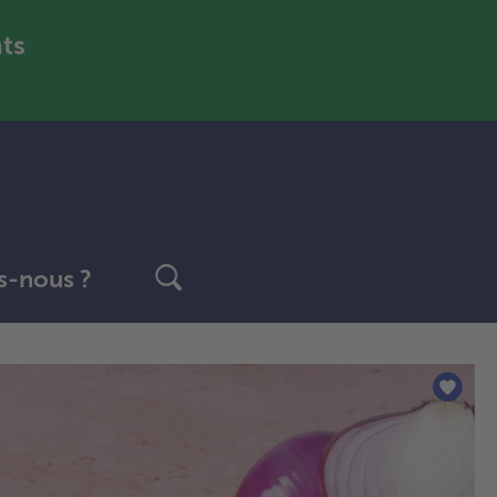
nts
-nous ?