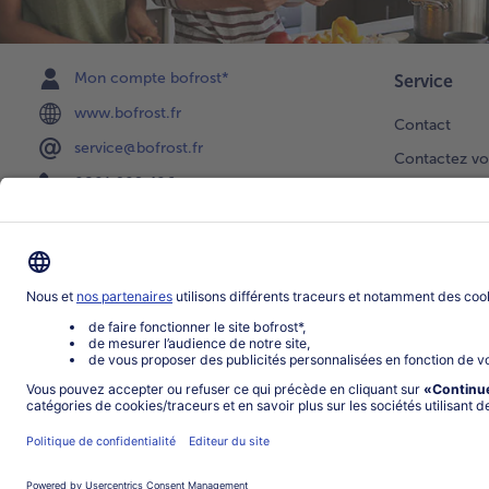
Mon compte bofrost*
Service
www.bofrost.fr
Contact
service@bofrost.fr
Contactez vo
0801 902 406
Faire une sél
Lu-Ve : 9h - 20h (appel non surtaxé)
Newsletter
Demande de 
Notre catalo
Visite du ven
Application
Parrainage