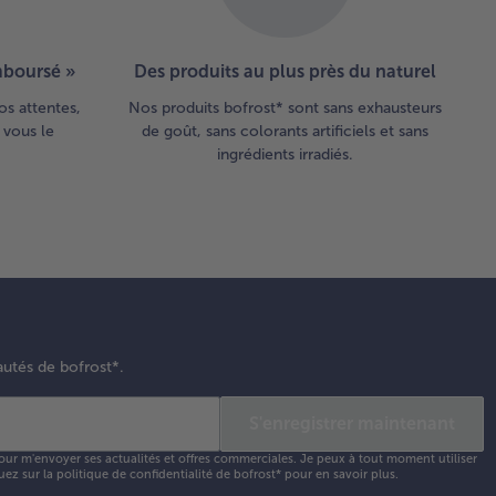
emboursé »
Des produits au plus près du naturel
os attentes,
Nos produits bofrost* sont sans exhausteurs
 vous le
de goût, sans colorants artificiels et sans
ingrédients irradiés.
autés de bofrost*.
S'enregistrer maintenant
our m'envoyer ses actualités et offres commerciales. Je peux à tout moment utiliser
uez sur la
politique de confidentialité
de bofrost* pour en savoir plus.