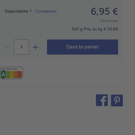
Prix
6,95 €
Disponibilité ?
Connexion
TVA incluse
350 g
Prix au kg € 19,86
Dans le panier
teilen
pin
it