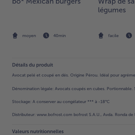
bo* Mexican burgers
Wrap de s
s
légumes
moyen
40min
facile
Détails du produit
Avocat pelé et coupé en dés. Origine Pérou. Idéal pour agréme
Dénomination légale:
Avocats coupés en cubes. Portionnable. 
Stockage:
A conserver au congélateur *** à -18°C
Distributeur:
www.bofrost.com bofrost S.A.U., Avda. Ronda de l
Valeurs nutritionnelles