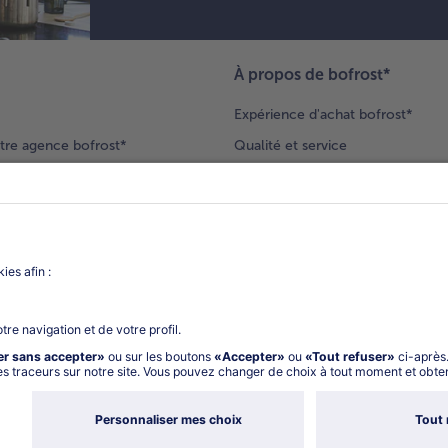
À propos de bofrost*
Expérience d'achat bofrost*
tre agence bofrost*
Qualité et service
ection produits
Nos engagements
Nouveaux clients
catalogue
Nous rejoindre
gue
Vos questions
deur-conseil