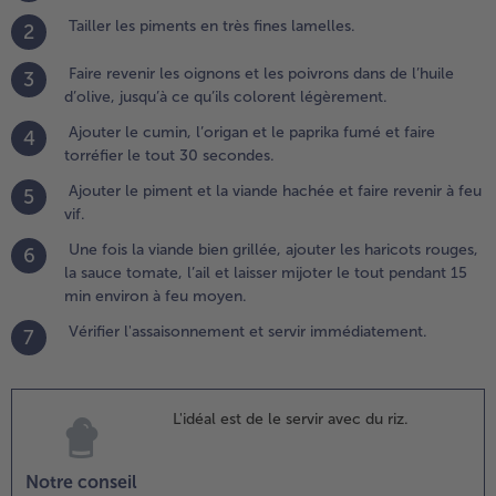
is la
Tailler les piments en très fines lamelles.
2
iande
ien
Faire revenir les oignons et les poivrons dans de l’huile
3
illée,
d’olive, jusqu’à ce qu’ils colorent légèrement.
jouter
es
Ajouter le cumin, l’origan et le paprika fumé et faire
4
aricots
torréfier le tout 30 secondes.
ouges,
Ajouter le piment et la viande hachée et faire revenir à feu
5
a sauce
vif.
omate,
ail et
Une fois la viande bien grillée, ajouter les haricots rouges,
6
aisser
la sauce tomate, l’ail et laisser mijoter le tout pendant 15
ijoter
min environ à feu moyen.
e tout
Vérifier l'assaisonnement et servir immédiatement.
7
endant
5 min
nviron
 feu
L'idéal est de le servir avec du riz.
oyen.
Notre conseil