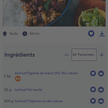
TousPlats cuisinés
Boulangerie & Pâtisserie
TousBoulangerie & Pâtisserie
Entrées, Apéritifs & Snacks
TousEntrées, Apéritifs & Snacks
Produits non surgelés
TousProduits non surgelés
100% Végétarien
facile
60 min
Tous100% Végétarien
Préparation
Ingrédients
Personnes
échauffer
a sauce
bofrost*Égréné de bœuf 15% MG nature
omate
1
kg
ans une
asserole.
30
g
bofrost*Ail haché
.
iller
200
g
bofrost*Oignons en dés nature
es