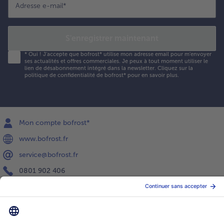
Adresse e-mail
*
S'enregistrer maintenant
*
Oui ! J'accepte que bofrost* utilise mon adresse email pour m'envoyer
ses actualités et offres commerciales. Je peux à tout moment utiliser le
lien de désabonnement intégré dans la newsletter. Cliquez sur la
politique de confidentialité
de bofrost* pour en savoir plus.
Mon compte bofrost*
www.bofrost.fr
service@bofrost.fr
0801 902 406
Lu-Ve : 9h - 20h (appel non surtaxé)
Service