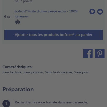
’origan et
Sel / poivre
e paprika
umé et
bofrost*Huile d'olive vierge extra - 100%
aire
italienne
6
cs
orréfier
e tout 30
econdes.
Ajouter tous les produits bofrost* au panier
.
jouter
e
iment
t la
teilen
pin it
iande
Caractéristiques:
achée
Sans lactose,
Sans poisson,
Sans fruits de mer,
Sans porc
t faire
evenir
 feu
Préparation
f.
.
Réchauffer la sauce tomate dans une casserole.
1
ne