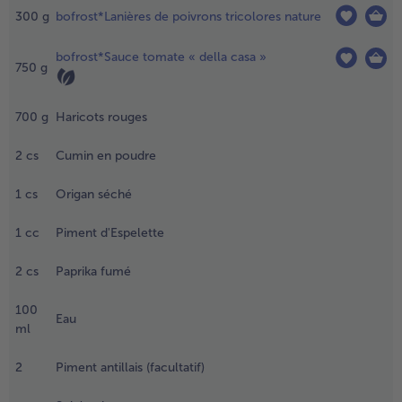
iments
300
g
bofrost*Lanières de poivrons tricolores nature
n très
ines
bofrost*Sauce tomate « della casa »
amelles.
750
g
.
700
g
Haricots rouges
aire revenir
es oignons
2
cs
Cumin en poudre
t les
oivrons
1
cs
Origan séché
ans de
huile
1
cc
Piment d'Espelette
’olive,
usqu’à ce
2
cs
Paprika fumé
’ils
olorent
égèrement.
100
Eau
ml
.
jouter le
2
Piment antillais (facultatif)
umin,