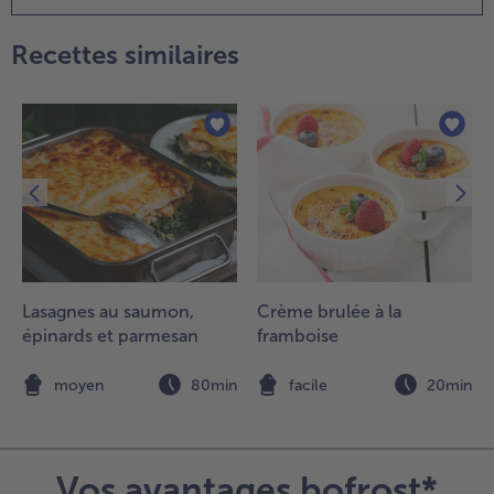
érifier
'assaisonnement
Recettes similaires
t servir
mmédiatement.
e
Lasagnes au saumon,
Crème brulée à la
épinards et parmesan
framboise
n
moyen
80min
facile
20min
Vos avantages bofrost*