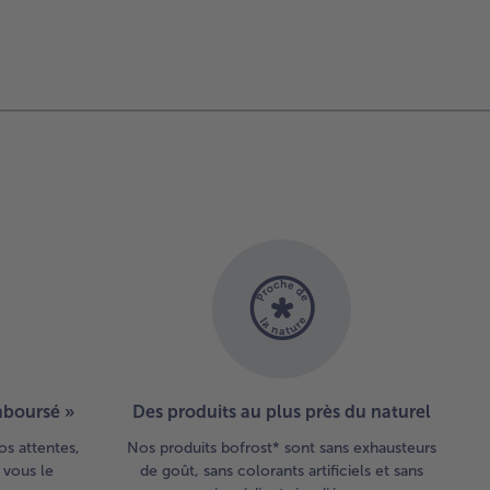
facile
90min
facile
10mi
emboursé »
Des produits au plus près du naturel
os attentes,
Nos produits bofrost* sont sans exhausteurs
 vous le
de goût, sans colorants artificiels et sans