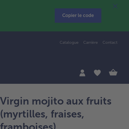
Copier le code
Catalogue
Carrière
Contact
Virgin mojito aux fruits
(myrtilles, fraises,
framboises)