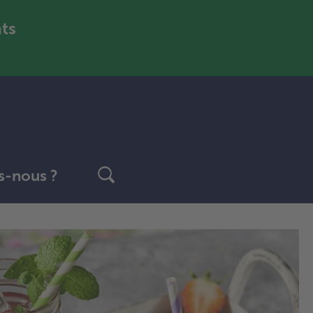
nts
-nous ?