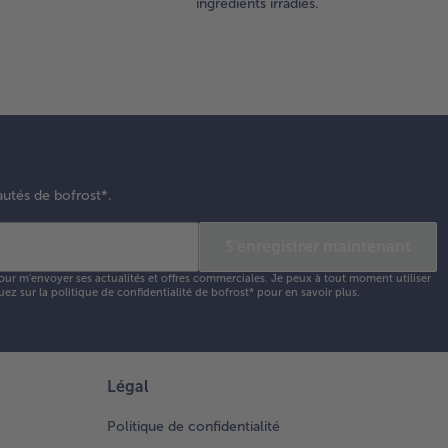
ingrédients irradiés.
autés de bofrost*.
S'enregistrer maintenant
our m'envoyer ses actualités et offres commerciales. Je peux à tout moment utiliser
uez sur la
politique de confidentialité
de bofrost* pour en savoir plus.
Légal
Politique de confidentialité