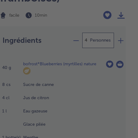
facile
10 min
Préparation
Ingrédients
Personnes
sser
congeler
bofrost*Blueberries (myrtilles) nature
gèrement
40
g
tilles,
8
cs
Sucre de canne
 fraises
les
4
cl
Jus de citron
mboises.
1
l
Eau gazeuse
Glace pilée
ser
tié
1
botte(s)
Menthe