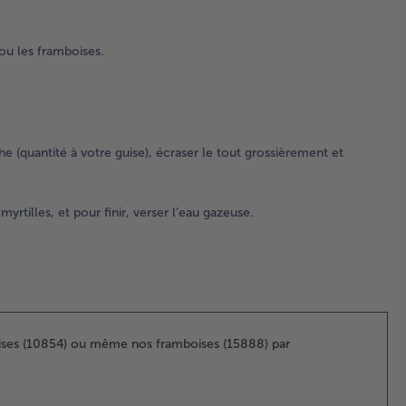
da
les
 ou les framboises.
ver
3.
Ajo
ens
de 
the (quantité à votre guise), écraser le tout grossièrement et
le 
me
(qu
yrtilles, et pour finir, verser l’eau gazeuse.
vot
écr
tou
gr
et 
4.
aises (10854) ou même nos framboises (15888) par
Re
les
ver