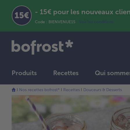
- 15€ pour les nouveaux clie
Code : BIENVENUE15
Voir les conditions
Produits
Recettes
Qui sommes
Nos recettes bofrost*
Recettes
Douceurs & Desserts