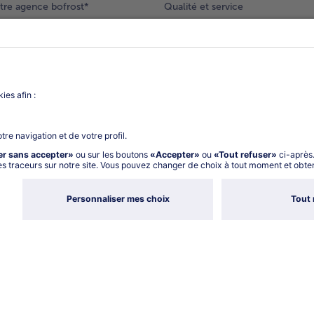
tre agence bofrost*
Qualité et service
ection produits
Nos engagements
Nouveaux clients
catalogue
Nous rejoindre
gue
Vos questions
deur-conseil