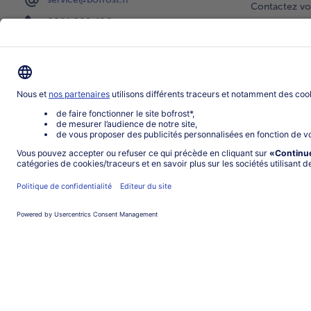
Contactez vo
0801 902 406
Faire une sél
Lu-Ve : 9h - 20h (appel non surtaxé)
Newsletter
Demande de 
Notre catalo
Visite du ven
Application
Parrainage