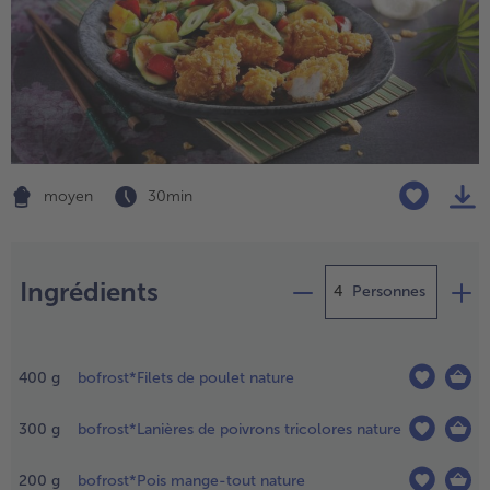
TousPlats cuisinés
Boulangerie & Pâtisserie
TousBoulangerie & Pâtisserie
Entrées, Apéritifs & Snacks
TousEntrées, Apéritifs & Snacks
Produits non surgelés
TousProduits non surgelés
100% Végétarien
Tous100% Végétarien
moyen
30 min
Préparation
Ingrédients
Personnes
craser
es
400
g
bofrost*Filets de poulet nature
ornflakes
ans un
300
g
bofrost*Lanières de poivrons tricolores nature
ol.
.
200
g
bofrost*Pois mange-tout nature