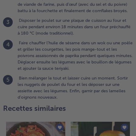
de viande de farine, puis d’œuf (avec du sel et du poivre)
.
battu à la fourchette et finalement de cornflakes broyés.
aire
Disposer le poulet sur une plaque de cuisson au four et
3
hauffer
cuire pendant environ 18 minutes dans un four préchauffé
’huile de
à 180 °C (mode traditionnel).
ésame
ans un
Faire chauffer l’huile de sésame dans un wok ou une poêle
4
ok ou
et griller les courgettes, les pois mange-tout et les
ne poêle
poivrons assaisonnés de paprika pendant quelques minutes.
 griller
Déglacer ensuite les légumes avec le bouillon de légumes
es
et ajouter la sauce teriyaki.
ourgettes,
Bien mélanger le tout et laisser cuire un moment. Sortir
5
es pois
les nuggets de poulet du four et les déposer sur une
ange-
assiette avec les légumes. Enfin, garnir par des lamelles
out et les
d’oignons nouveaux.
oivrons
ssaisonnés
Recettes similaires
e paprika
endant
uelques
inutes.