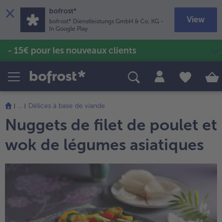
×
bofrost*
View
bofrost* Dienstleistungs GmbH & Co. KG
-
In Google Play
- 15€ pour les nouveaux clients
Produits
Recettes
Poissons & Fruits de mer
Soupes & veloutés
TousPoissons & Fruits de mer
TousSoupes & veloutés
Pommes de terre & Frites
TousPommes de terre & Frites
...
Délices à base de viande
Sans gluten & Sans lactose
Nuggets de filet de poulet et
TousSans gluten & Sans lactose
Vins & Bières
TousVins & Bières
wok de légumes asiatiques
Volailles & Viandes
TousVolailles & Viandes
Fruits
TousFruits
Glaces
TousGlaces
Légumes
TousLégumes
Plats cuisinés