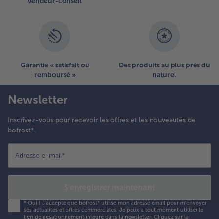
vendeur-conseil
époser
ur une
ssiette
vec les
égumes.
nfin,
Garantie « satisfait ou
Des produits au plus près du
arnir par
remboursé »
naturel
es
amelles
Newsletter
’oignons
ouveaux.
Inscrivez-vous pour recevoir les offres et les nouveautés de
bofrost*.
Adresse e-mail
*
S'enregistrer maintenant
*
Oui ! J'accepte que bofrost* utilise mon adresse email pour m'envoyer
ses actualités et offres commerciales. Je peux à tout moment utiliser le
lien de désabonnement intégré dans la newsletter. Cliquez sur la