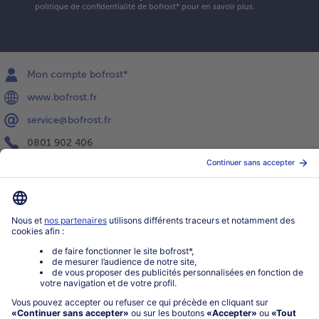
politique de confidentialité
de bofrost* pour en savoir plus.
Mon compte bofrost*
www.bofrost.fr
service@bofrost.fr
0801 902 406
Lu-Ve : 9h - 20h (appel non surtaxé)
Service
À propos de bofrost*
Légal