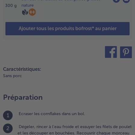
ourchette
nature
300
g
t
inalement
e
ornflakes
Ajouter tous les produits bofrost* au panier
royés.
.
isposer le
oulet sur
ne plaque
teilen
pin it
Caractéristiques:
e cuisson
Sans porc
u four et
uire
endant
nviron 18
Préparation
inutes
ans un four
Ecraser les cornflakes dans un bol.
réchauffé à
1
80 °C
Dégeler, rincer à l’eau froide et essuyer les filets de poulet
mode
2
et les découper en bouchées. Recouvrir chaque morceau
raditionnel).