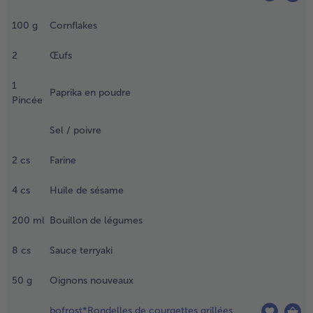
égeler,
incer à
100
g
Cornflakes
’eau
roide et
2
Œufs
ssuyer
s filets
1
Paprika en poudre
e poulet
Pincée
t les
écouper
Sel / poivre
n
ouchées.
2
cs
Farine
ecouvrir
haque
4
cs
Huile de sésame
orceau
e viande
200
ml
Bouillon de légumes
e farine,
uis d’œuf
8
cs
Sauce terryaki
avec du
el et du
50
g
Oignons nouveaux
oivre)
attu à la
bofrost*Rondelles de courgettes grillées