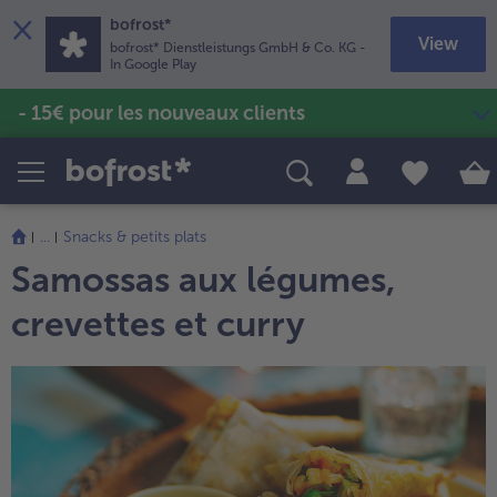
×
bofrost*
View
bofrost* Dienstleistungs GmbH & Co. KG
-
In Google Play
- 15€ pour les nouveaux clients
Produits
Recettes
Poissons & Fruits de mer
Soupes & veloutés
TousPoissons & Fruits de mer
TousSoupes & veloutés
Pommes de terre & Frites
TousPommes de terre & Frites
...
Snacks & petits plats
Sans gluten & Sans lactose
Samossas aux légumes,
TousSans gluten & Sans lactose
Vins & Bières
TousVins & Bières
crevettes et curry
Volailles & Viandes
TousVolailles & Viandes
Fruits
TousFruits
Glaces
TousGlaces
Légumes
TousLégumes
Plats cuisinés