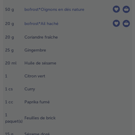
ingembre
émincé
50
g
bofrost*Oignons en dés nature
u haché)
t la
20
g
bofrost*Ail haché
itronnelle
taillée en
20
g
Coriandre fraîche
uatre et
crasée).
25
g
Gingembre
.
20
ml
Huile de sésame
ne fois la
réparation
1
Citron vert
orée,
jouter la
1
cs
Curry
ulienne de
égumes,
1
cc
Paprika fumé
uis le
urry, le
1
aprika
Feuilles de brick
paquet(s)
umé et
aire
15
g
Sésame doré