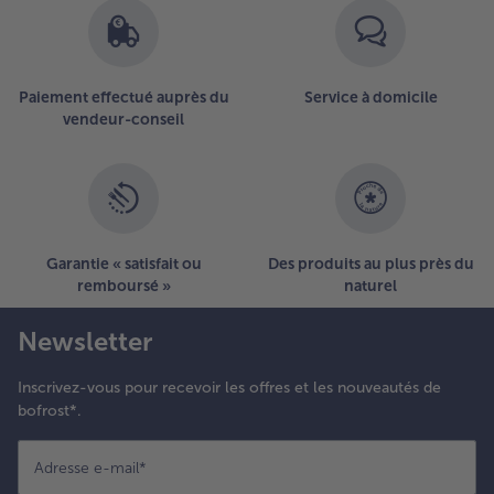
errer un
aximum.
ur le reste
e la feuille
Paiement effectué auprès du
Service à domicile
e brick,
vendeur-conseil
ettre le
élange
au et
arine et
ontinuer à
ormer le
Garantie « satisfait ou
Des produits au plus près du
amossas.
remboursé »
naturel
açonner
ous les
Newsletter
amossas et
es réserver
u
Inscrivez-vous pour recevoir les offres et les nouveautés de
ongélateur
bofrost*.
our une
eilleure
Adresse e-mail
*
enue à la