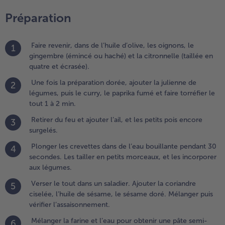
endant
Préparation
0
econdes.
es tailler
Faire revenir, dans de l’huile d’olive, les oignons, le
1
n petits
gingembre (émincé ou haché) et la citronnelle (taillée en
orceaux,
quatre et écrasée).
t les
ncorporer
Une fois la préparation dorée, ajouter la julienne de
2
ux
légumes, puis le curry, le paprika fumé et faire torréfier le
égumes.
tout 1 à 2 min.
Retirer du feu et ajouter l’ail, et les petits pois encore
3
.
surgelés.
erser le tout
ans un saladier.
Plonger les crevettes dans de l’eau bouillante pendant 30
4
jouter la
secondes. Les tailler en petits morceaux, et les incorporer
oriandre
aux légumes.
iselée, l’huile de
Verser le tout dans un saladier. Ajouter la coriandre
5
ésame, le
ciselée, l’huile de sésame, le sésame doré. Mélanger puis
ésame doré.
vérifier l’assaisonnement.
élanger puis
rifier
Mélanger la farine et l’eau pour obtenir une pâte semi-
6