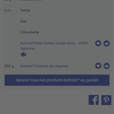
orréfier le
out 1 à 2
1
cs
Farine
in.
Eau
.
etirer
u feu
Citronnelle
t
jouter
bofrost*Huile d'olive vierge extra - 100%
ail, et
italienne
es petits
ois
ncore
250
g
bofrost*Julienne de légumes
urgelés.
Ajouter tous les produits bofrost* au panier
.
longer
es
revettes
ans de
’eau
teilen
pin it
ouillante