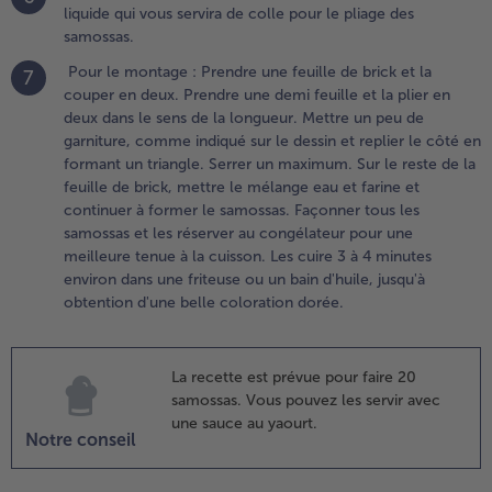
’assaisonnement.
liquide qui vous servira de colle pour le pliage des
samossas.
.
Pour le montage : Prendre une feuille de brick et la
élanger
7
couper en deux. Prendre une demi feuille et la plier en
a farine
deux dans le sens de la longueur. Mettre un peu de
t l’eau
garniture, comme indiqué sur le dessin et replier le côté en
our
formant un triangle. Serrer un maximum. Sur le reste de la
btenir
feuille de brick, mettre le mélange eau et farine et
ne pâte
continuer à former le samossas. Façonner tous les
emi-
samossas et les réserver au congélateur pour une
iquide
meilleure tenue à la cuisson. Les cuire 3 à 4 minutes
ui vous
environ dans une friteuse ou un bain d'huile, jusqu'à
ervira de
obtention d'une belle coloration dorée.
olle
our le
liage des
amossas.
La recette est prévue pour faire 20
samossas. Vous pouvez les servir avec
une sauce au yaourt.
Notre conseil
our le
ontage :
rendre