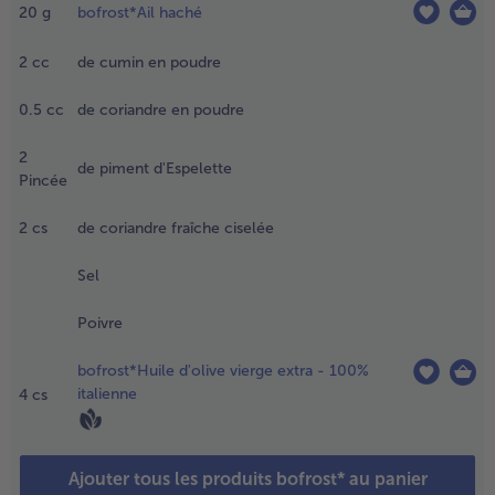
ne légère
20
g
bofrost*Ail haché
aramélisation.
2
cc
de cumin en poudre
.
jouter
0.5
cc
de coriandre en poudre
e cumin
t la
2
de piment d'Espelette
oriandre
Pincée
oulus
uis faire
2
cs
de coriandre fraîche ciselée
orréfier
 à 2 min
Sel
 feu
oyen.
Poivre
.
bofrost*Huile d'olive vierge extra - 100%
jouter
italienne
4
cs
ail,
emuer
0
econdes
Ajouter tous les produits bofrost* au panier