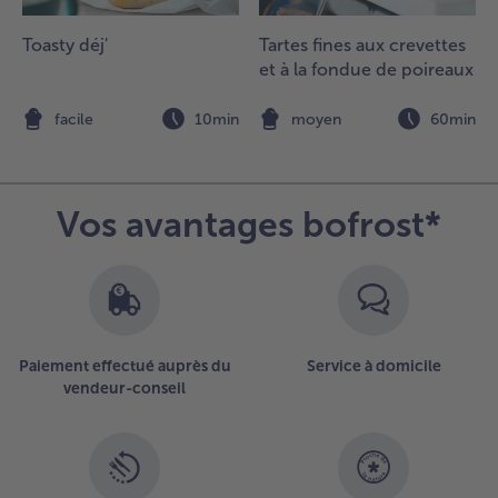
Toasty déj'
Tartes fines aux crevettes
et à la fondue de poireaux
n
facile
10min
moyen
60min
Vos avantages bofrost*
Paiement effectué auprès du
Service à domicile
vendeur-conseil