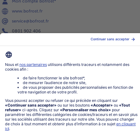
Mon compte bofrost*
www.bofrost.fr
service@bofrost.fr
0801 902 406
Lu-Ve : 9h - 20h (appel non surtaxé)
Service
À propos de bofrost*
Légal