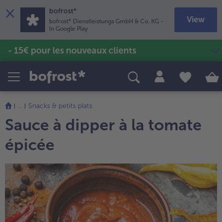
×
bofrost*
View
bofrost* Dienstleistungs GmbH & Co. KG
-
In Google Play
- 15€ pour les nouveaux clients
Produits
Recettes
Poissons & Fruits de mer
Soupes & veloutés
TousPoissons & Fruits de mer
TousSoupes & veloutés
Pommes de terre & Frites
TousPommes de terre & Frites
...
Snacks & petits plats
Sans gluten & Sans lactose
Sauce à dipper à la tomate
TousSans gluten & Sans lactose
Vins & Bières
TousVins & Bières
épicée
Volailles & Viandes
TousVolailles & Viandes
Fruits
TousFruits
Glaces
TousGlaces
Légumes
TousLégumes
Plats cuisinés