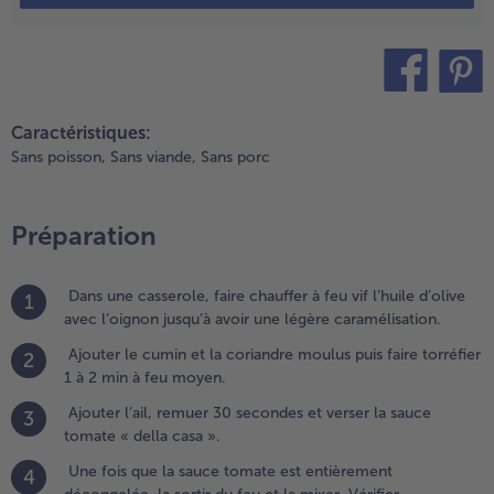
t verser
a sauce
omate «
ella
asa ».
teilen
pin it
Caractéristiques:
.
Sans poisson,
Sans viande,
Sans porc
ne fois que la
auce tomate
st entièrement
Préparation
écongelée, la
ortir du feu et
a mixer. Vérifier
Dans une casserole, faire chauffer à feu vif l’huile d’olive
1
’assaisonnement
avec l’oignon jusqu’à avoir une légère caramélisation.
t rajouter la
oriandre fraîche
Ajouter le cumin et la coriandre moulus puis faire torréfier
2
t le piment
1 à 2 min à feu moyen.
’Espelette.
Ajouter l’ail, remuer 30 secondes et verser la sauce
3
éserver au frais.
tomate « della casa ».
Une fois que la sauce tomate est entièrement
4