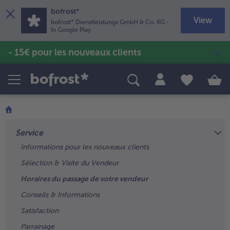
×
bofrost*
View
bofrost* Dienstleistungs GmbH & Co. KG
-
In Google Play
- 15€ pour les nouveaux clients
Produits
Recettes
Poissons & Fruits de mer
Soupes & veloutés
TousPoissons & Fruits de mer
TousSoupes & veloutés
Pommes de terre & Frites
TousPommes de terre & Frites
Sans gluten & Sans lactose
TousSans gluten & Sans lactose
Vins & Bières
Service
TousVins & Bières
Informations pour les nouveaux clients
Volailles & Viandes
Sélection & Visite du Vendeur
TousVolailles & Viandes
Fruits
Horaires du passage de votre vendeur
TousFruits
Glaces
Conseils & Informations
TousGlaces
Légumes
Satisfaction
TousLégumes
Plats cuisinés
Parrainage