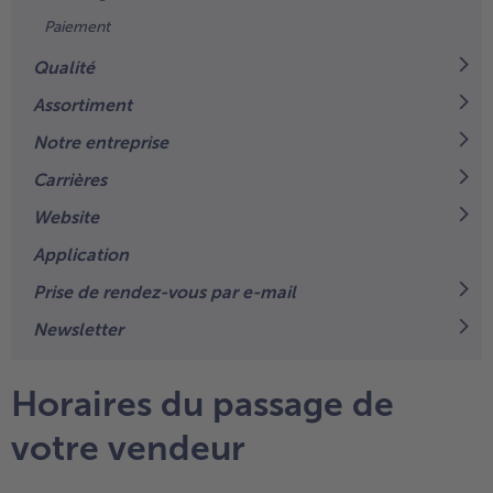
TousPlats cuisinés
Paiement
Boulangerie & Pâtisserie
TousBoulangerie & Pâtisserie
Qualité
Entrées, Apéritifs & Snacks
TousEntrées, Apéritifs & Snacks
Assortiment
Produits non surgelés
Notre entreprise
TousProduits non surgelés
100% Végétarien
Carrières
Tous100% Végétarien
Website
Application
Prise de rendez-vous par e-mail
Newsletter
Horaires du passage de
votre vendeur