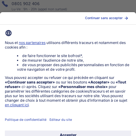
0801 902 406
Lu-Ve : 9h - 20h (appel non surtaxé)
Service
À propos de bofrost*
Légal
Choisir le pays / la langue